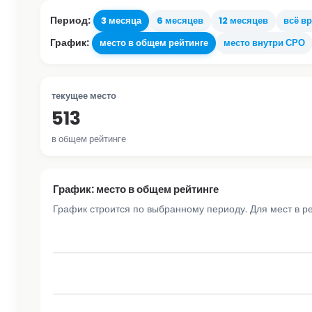
Период:
3 месяца
6 месяцев
12 месяцев
всё в
График:
место в общем рейтинге
место внутри СРО
текущее место
513
в общем рейтинге
График: место в общем рейтинге
График строится по выбранному периоду. Для мест в р