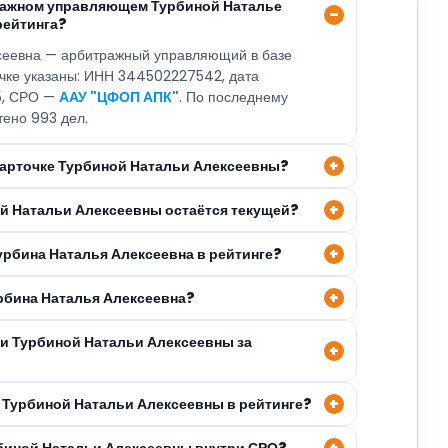
ражном управляющем Турбиной Наталье
рейтинга?
сеевна — арбитражный управляющий в базе
очке указаны: ИНН 344502227542, дата
15, СРО —
ААУ "ЦФОП АПК"
. По последнему
тено 993 дел.
 карточке Турбиной Натальи Алексеевны?
ой Натальи Алексеевны остаётся текущей?
урбина Наталья Алексеевна в рейтинге?
урбина Наталья Алексеевна?
ли Турбиной Натальи Алексеевны за
 Турбиной Натальи Алексеевны в рейтинге?
рбиной Натальи Алексеевны внутри СРО?