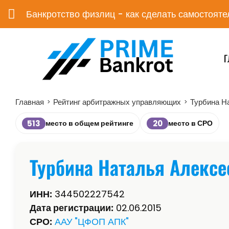
Банкротство физлиц - как сделать самостояте
Г
Главная
Рейтинг арбитражных управляющих
Турбина Н
>
>
513
20
место в общем рейтинге
место в СРО
Турбина Наталья Алексе
ИНН:
344502227542
Дата регистрации:
02.06.2015
СРО:
ААУ "ЦФОП АПК"