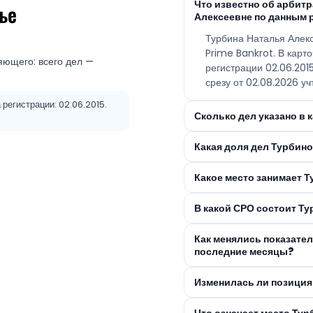
Что известно об арбит
ье
Алексеевне по данным 
Турбина Наталья Алек
Prime Bankrot. В карт
яющего: всего дел —
регистрации 02.06.20
срезу от 02.08.2026 уч
регистрации: 02.06.2015.
Сколько дел указано в
Какая доля дел Турбин
Какое место занимает Т
В какой СРО состоит Т
Как менялись показате
последние месяцы?
Изменилась ли позиция
Что означает место Ту