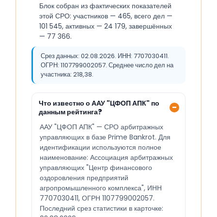
Блок собран из фактических показателей
этой СРО: участников — 465, всего дел —
101 545, активных — 24 179, завершённых
— 77 366.
Срез данных: 02.08.2026. ИНН: 7707030411.
ОГРН: 1107799002057. Среднее число дел на
участника: 218,38.
Что известно о ААУ "ЦФОП АПК" по
данным рейтинга?
ААУ "ЦФОП АПК" — СРО арбитражных
управляющих в базе Prime Bankrot. Для
идентификации используются полное
наименование: Ассоциация арбитражных
управляющих "Центр финансового
оздоровления предприятий
агропромышленного комплекса", ИНН
7707030411, ОГРН 1107799002057.
Последний срез статистики в карточке: