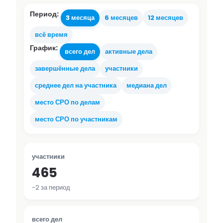
Период:
3 месяца
6 месяцев
12 месяцев
всё время
График:
всего дел
активные дела
завершённые дела
участники
среднее дел на участника
медиана дел
место СРО по делам
место СРО по участникам
участники
465
−2 за период
всего дел