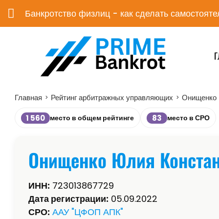
Банкротство физлиц - как сделать самостояте
Г
Главная
Рейтинг арбитражных управляющих
Онищенко 
>
>
1 560
83
место в общем рейтинге
место в СРО
Онищенко Юлия Констан
ИНН:
723013867729
Дата регистрации:
05.09.2022
СРО:
ААУ "ЦФОП АПК"