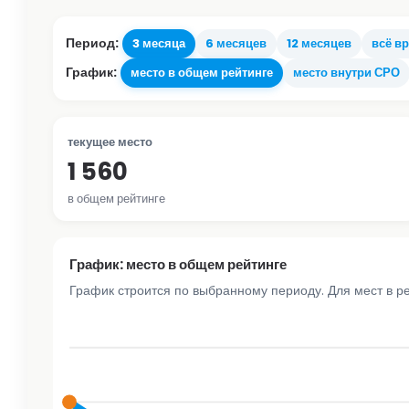
Период:
3 месяца
6 месяцев
12 месяцев
всё в
График:
место в общем рейтинге
место внутри СРО
текущее место
1 560
в общем рейтинге
График: место в общем рейтинге
График строится по выбранному периоду. Для мест в р