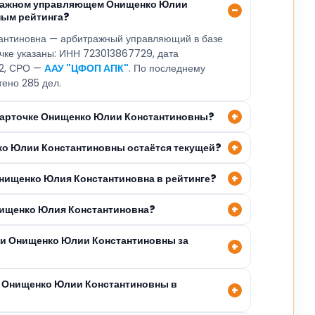
тражном управляющем Онищенко Юлии
ным рейтинга?
антиновна — арбитражный управляющий в базе
очке указаны: ИНН 723013867729, дата
22, СРО —
ААУ "ЦФОП АПК"
. По последнему
тено 285 дел.
 карточке Онищенко Юлии Константиновны?
ко Юлии Константиновны остаётся текущей?
Онищенко Юлия Константиновна в рейтинге?
нищенко Юлия Константиновна?
ли Онищенко Юлии Константиновны за
я Онищенко Юлии Константиновны в