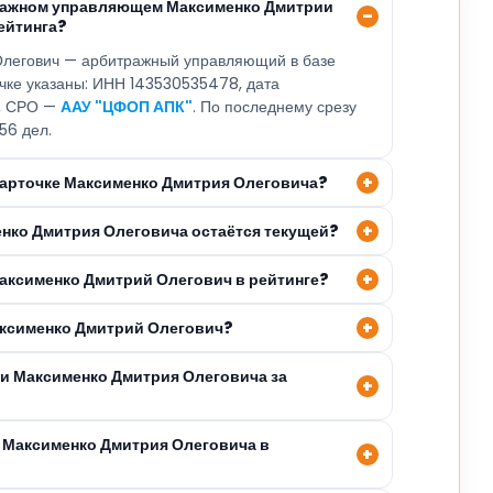
тражном управляющем Максименко Дмитрии
ейтинга?
легович — арбитражный управляющий в базе
очке указаны: ИНН 143530535478, дата
4, СРО —
ААУ "ЦФОП АПК"
. По последнему срезу
56 дел.
 карточке Максименко Дмитрия Олеговича?
енко Дмитрия Олеговича остаётся текущей?
Максименко Дмитрий Олегович в рейтинге?
аксименко Дмитрий Олегович?
ли Максименко Дмитрия Олеговича за
 Максименко Дмитрия Олеговича в