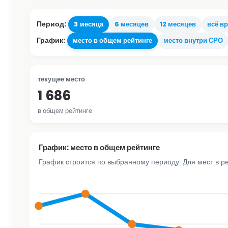
Период:
3 месяца
6 месяцев
12 месяцев
всё в
График:
место в общем рейтинге
место внутри СРО
текущее место
1 686
в общем рейтинге
График: место в общем рейтинге
График строится по выбранному периоду. Для мест в р