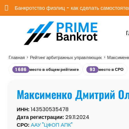
Банкротство физлиц - как сделать самостояте
Г
Главная
Рейтинг арбитражных управляющих
Максименк
>
>
1 686
93
место в общем рейтинге
место в СРО
Максименко Дмитрий Ол
ИНН:
143530535478
Дата регистрации:
29.11.2024
СРО:
ААУ "ЦФОП АПК"