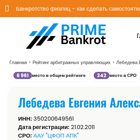
Банкротство физлиц - как сделать самостояте
Г
Главная
Рейтинг арбитражных управляющих
Лебедева 
>
>
6 961
342
место в общем рейтинге
место в СРО
Лебедева Евгения Алек
ИНН:
350200649561
Дата регистрации:
21.02.2011
СРО:
ААУ "ЦФОП АПК"