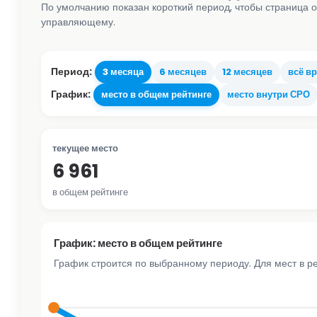
По умолчанию показан короткий период, чтобы страница о
управляющему.
Период:
3 месяца
6 месяцев
12 месяцев
всё в
График:
место в общем рейтинге
место внутри СРО
текущее место
6 961
в общем рейтинге
График: место в общем рейтинге
График строится по выбранному периоду. Для мест в р