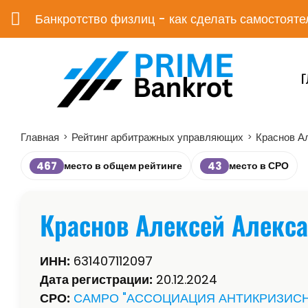
Банкротство физлиц - как сделать самостояте
Г
Главная
Рейтинг арбитражных управляющих
Краснов А
>
>
467
43
место в общем рейтинге
место в СРО
Краснов Алексей Алекс
ИНН:
631407112097
Дата регистрации:
20.12.2024
СРО:
САМРО "АССОЦИАЦИЯ АНТИКРИЗИС