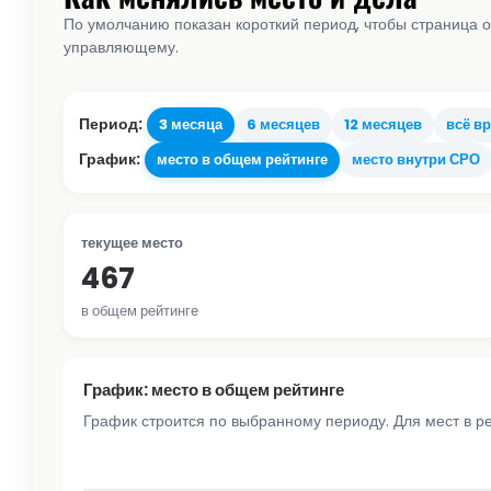
По умолчанию показан короткий период, чтобы страница о
управляющему.
Период:
3 месяца
6 месяцев
12 месяцев
всё в
График:
место в общем рейтинге
место внутри СРО
текущее место
467
в общем рейтинге
График: место в общем рейтинге
График строится по выбранному периоду. Для мест в р