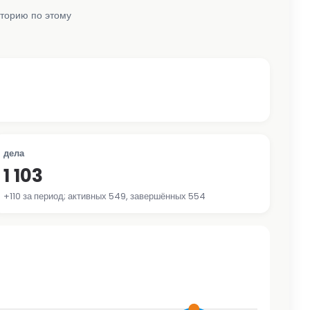
сторию по этому
дела
1 103
+110 за период; активных 549, завершённых 554