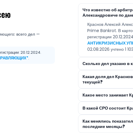
Что известно об арбит
сею
Александровиче по дан
Краснов Алексей Алек
Prime Bankrot. В карт
яющего: всего дел —
регистрации 20.12.20
АНТИКРИЗИСНЫХ У
02.08.2026 учтено 1 103
гистрации: 20.12.2024.
ПРАВЛЯЮЩИХ"
.
Сколько дел указано в
Какая доля дел Красно
текущей?
Какое место занимает 
В какой СРО состоит К
Как менялись показате
последние месяцы?