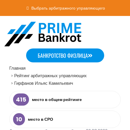
Выбрать арбитражного управляющего
БАНКРОТСТВО ФИЗЛИЦА
Главная
Рейтинг арбитражных управляющих
>
Гирфанов Ильяс Камильевич
>
415
место в общем рейтинге
10
место в СРО