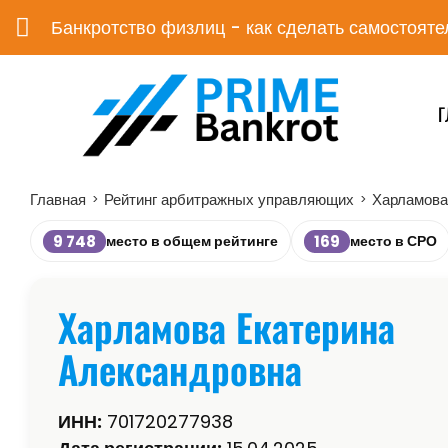
Банкротство физлиц - как сделать самостояте
Г
Главная
Рейтинг арбитражных управляющих
Харламова
>
>
9 748
169
место в общем рейтинге
место в СРО
Харламова Екатерина
Александровна
ИНН:
701720277938