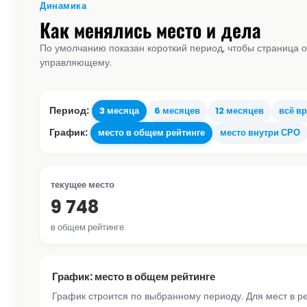
Динамика
Как менялись место и дела
По умолчанию показан короткий период, чтобы страница о
управляющему.
Период:
3 месяца
6 месяцев
12 месяцев
всё в
График:
место в общем рейтинге
место внутри СРО
текущее место
9 748
в общем рейтинге
График: место в общем рейтинге
График строится по выбранному периоду. Для мест в р