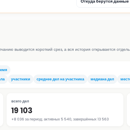
Откуда берутся данны
чанию выводится короткий срез, а вся история открывается отде
ремя
ела
участники
среднее дел на участника
медиана дел
мест
всего дел
19 103
+8 036 за период; активных 5 540, завершённых 13 563