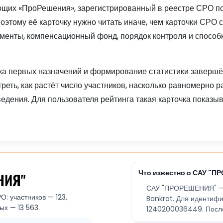
х «ПроРешения», зарегистрированный в реестре СРО под 
оэтому её карточку нужно читать иначе, чем карточки СРО 
кументы, компенсационный фонд, порядок контроля и спосо
а первых назначений и формирование статистики завершён
реть, как растёт число участников, насколько равномерно 
дения. Для пользователя рейтинга такая карточка показыва
Что известно о САУ "П
НИЯ"
САУ "ПРОРЕШЕНИЯ" — 
О: участников — 123,
Bankrot. Для идентиф
ых — 13 563.
1240200036449. Послед