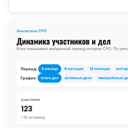
Аналитика СРО
Динамика участников и дел
Блок показывает выбранный период истории СРО. По умол
Период:
3 месяца
6 месяцев
12 месяцев
всё в
График:
всего дел
активные дела
завершённые д
участники
123
+18 за период