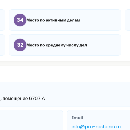
34
Место по активным делам
32
Место по среднему числу дел
 67, помещение 6707 А
Email
info@pro-reshenia.ru