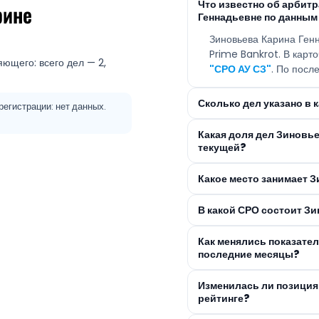
Что известно об арби
рине
Геннадьевне по данным
Зиновьева Карина Ген
Prime Bankrot. В кар
ющего: всего дел — 2,
"СРО АУ СЗ"
. По посл
Сколько дел указано в
егистрации: нет данных.
Какая доля дел Зиновь
текущей?
Какое место занимает З
В какой СРО состоит З
Как менялись показате
последние месяцы?
Изменилась ли позиция
рейтинге?