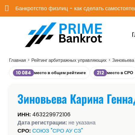
Банкротство физлиц - как сделать самостояте
Г
Главная
Рейтинг арбитражных управляющих
Зиновьева
>
>
10 084
212
место в общем рейтинге
место в СРО
Зиновьева Карина Генна
ИНН:
463229972106
Дата регистрации:
не указана
СРО:
СОЮЗ "СРО АУ СЗ"