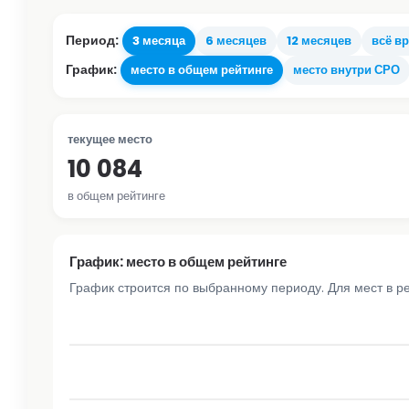
Период:
3 месяца
6 месяцев
12 месяцев
всё в
График:
место в общем рейтинге
место внутри СРО
текущее место
10 084
в общем рейтинге
График: место в общем рейтинге
График строится по выбранному периоду. Для мест в р