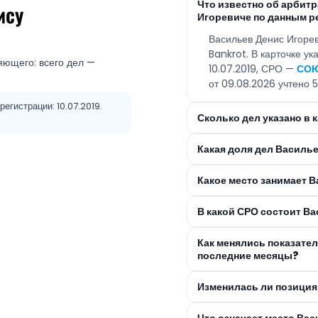
Что известно об арбит
ису
Игоревиче по данным р
Васильев Денис Игоре
Bankrot. В карточке у
яющего: всего дел —
10.07.2019, СРО —
СОЮ
от 09.08.2026 учтено 5
егистрации: 10.07.2019.
Сколько дел указано в 
Какая доля дел Василь
Какое место занимает В
В какой СРО состоит В
Как менялись показате
последние месяцы?
Изменилась ли позиция
Что означает место Ва