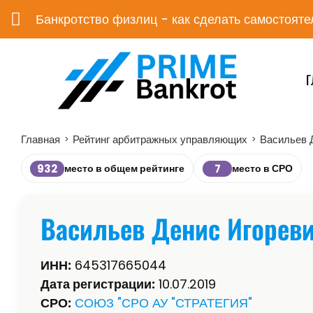
Банкротство физлиц - как сделать самостояте
Г
Главная
Рейтинг арбитражных управляющих
Васильев 
>
>
932
7
место в общем рейтинге
место в СРО
Васильев Денис Игорев
ИНН:
645317665044
Дата регистрации:
10.07.2019
СРО:
СОЮЗ "СРО АУ "СТРАТЕГИЯ"