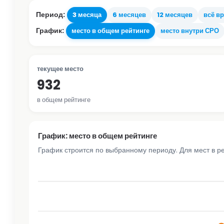
Период:
3 месяца
6 месяцев
12 месяцев
всё в
График:
место в общем рейтинге
место внутри СРО
текущее место
932
в общем рейтинге
График: место в общем рейтинге
График строится по выбранному периоду. Для мест в р