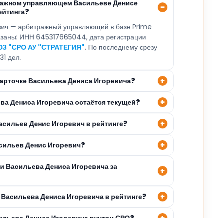
ражном управляющем Васильеве Денисе
ейтинга?
вич — арбитражный управляющий в базе Prime
казаны: ИНН 645317665044, дата регистрации
З "СРО АУ "СТРАТЕГИЯ"
. По последнему срезу
31 дел.
карточке Васильева Дениса Игоревича?
ева Дениса Игоревича остаётся текущей?
асильев Денис Игоревич в рейтинге?
асильев Денис Игоревич?
ли Васильева Дениса Игоревича за
 Васильева Дениса Игоревича в рейтинге?
сильева Дениса Игоревича внутри СРО?