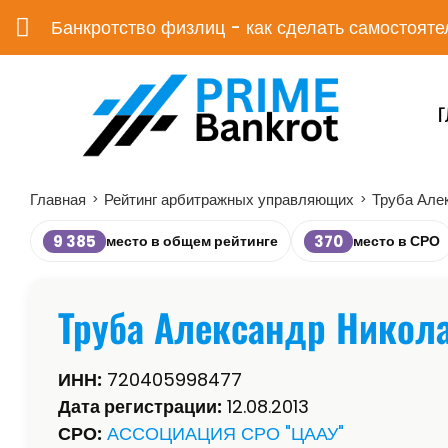
Банкротство физлиц - как сделать самостояте
Г
Главная
Рейтинг арбитражных управляющих
Труба Але
>
>
9 385
370
место в общем рейтинге
место в СРО
Труба Александр Никол
ИНН:
720405998477
Дата регистрации:
12.08.2013
СРО:
АССОЦИАЦИЯ СРО "ЦААУ"