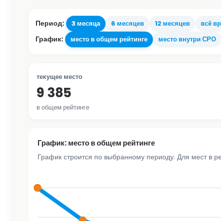
Период:
3 месяца
6 месяцев
12 месяцев
всё в
График:
место в общем рейтинге
место внутри СРО
текущее место
9 385
в общем рейтинге
График: место в общем рейтинге
График строится по выбранному периоду. Для мест в р