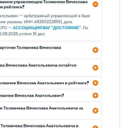
ражном управляющем Толмачеве Вячеславе
м рейтинга?
атольевич — арбитражный управляющий в базе
очке указаны: ИНН 482602228551, дата
, СРО —
АССОЦИАЦИЯ ВАУ "ДОСТОЯНИЕ"
. По
.08.2026 учтено 16 дел.
карточке Толмачева Вячеслава
ева Вячеслава Анатольевича остаётся
Толмачев Вячеслав Анатольевич в рейтинге?
олмачев Вячеслав Анатольевич?
ли Толмачева Вячеслава Анатольевича за
 Толмачева Вячеслава Анатольевича в