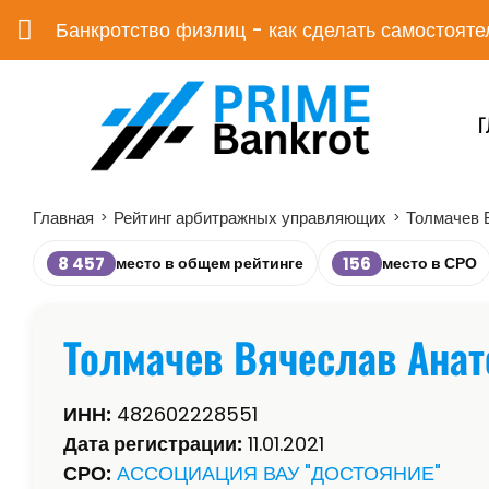
Банкротство физлиц - как сделать самостояте
Г
Главная
Рейтинг арбитражных управляющих
Толмачев 
>
>
8 457
156
место в общем рейтинге
место в СРО
Толмачев Вячеслав Ана
ИНН:
482602228551
Дата регистрации:
11.01.2021
СРО:
АССОЦИАЦИЯ ВАУ "ДОСТОЯНИЕ"