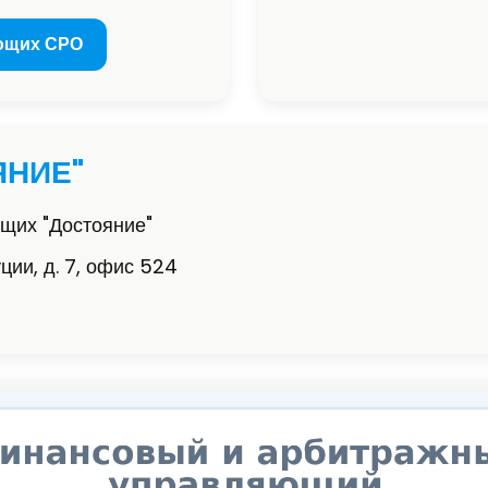
ющих СРО
ЯНИЕ"
щих "Достояние"
уции, д. 7, офис 524