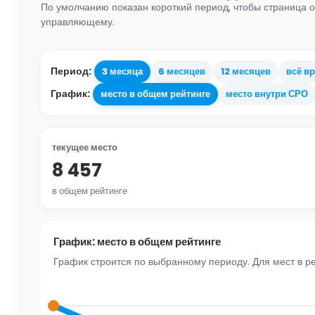
По умолчанию показан короткий период, чтобы страница о
управляющему.
Период:
3 месяца
6 месяцев
12 месяцев
всё в
График:
место в общем рейтинге
место внутри СРО
текущее место
8 457
в общем рейтинге
График: место в общем рейтинге
График строится по выбранному периоду. Для мест в р