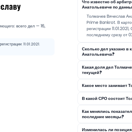
Что известно об арбит
еславу
Анатольевиче по данны
Толмачев Вячеслав Ан
Prime Bankrot. В карт
ющего: всего дел — 16,
регистрации 11.01.2021
последнему срезу от 02
гистрации: 11.01.2021.
Сколько дел указано в 
Анатольевича?
Какая доля дел Толмач
текущей?
Какое место занимает 
В какой СРО состоит Т
Как менялись показате
последние месяцы?
Изменилась ли позиция