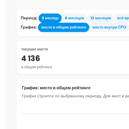
Период:
3 месяца
6 месяцев
12 месяцев
всё в
График:
место в общем рейтинге
место внутри СРО
текущее место
4 136
в общем рейтинге
График: место в общем рейтинге
График строится по выбранному периоду. Для мест в р