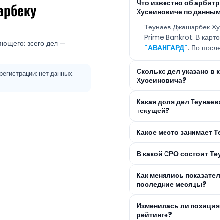
Что известно об арби
арбеку
Хусеиновиче по данным
Теунаев Джашарбек Ху
Prime Bankrot. В кар
яющего: всего дел —
"АВАНГАРД"
. По посл
Сколько дел указано в 
регистрации: нет данных.
Хусеиновича?
Какая доля дел Теунае
текущей?
Какое место занимает 
В какой СРО состоит Т
Как менялись показате
последние месяцы?
Изменилась ли позиция
рейтинге?