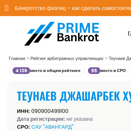
Банкротство физлиц - как сделать самостояте
Г
Главная
Рейтинг арбитражных управляющих
Теунаев Д
>
>
4 136
55
место в общем рейтинге
место в СРО
ТЕУНАЕВ ДЖАШАРБЕК Х
ИНН:
090900499100
Дата регистрации:
не указана
СРО:
САУ "АВАНГАРД"