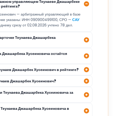
тражном управляющем Теунаеве Джашарбеке
 рейтинга?
сеинович — арбитражный управляющий в базе
точке указаны: ИНН 090900499100, СРО —
САУ
еднему срезу от 02.08.2026 учтено 78 дел.
карточке Теунаева Джашарбека
ва Джашарбека Хусеиновича остаётся
Теунаев Джашарбек Хусеинович в рейтинге?
еунаев Джашарбек Хусеинович?
ли Теунаева Джашарбека Хусеиновича за
 Теунаева Джашарбека Хусеиновича в