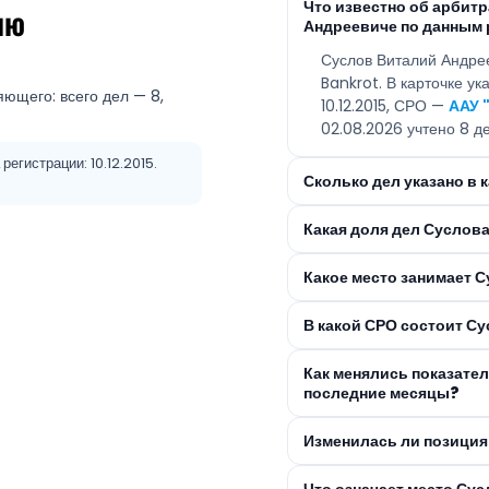
Что известно об арби
ию
Андреевиче по данным 
Суслов Виталий Андре
Bankrot. В карточке у
яющего: всего дел — 8,
10.12.2015, СРО —
ААУ 
02.08.2026 учтено 8 де
егистрации: 10.12.2015.
Сколько дел указано в
Какая доля дел Суслов
Какое место занимает 
В какой СРО состоит С
Как менялись показате
последние месяцы?
Изменилась ли позиция
Что означает место Су