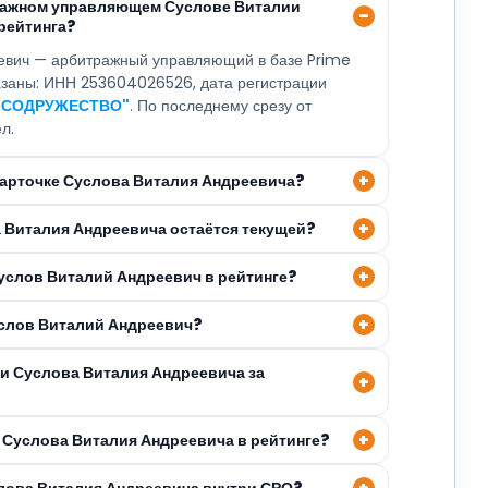
тражном управляющем Суслове Виталии
рейтинга?
евич — арбитражный управляющий в базе Prime
казаны: ИНН 253604026526, дата регистрации
"СОДРУЖЕСТВО"
. По последнему срезу от
л.
 карточке Суслова Виталия Андреевича?
а Виталия Андреевича остаётся текущей?
Суслов Виталий Андреевич в рейтинге?
услов Виталий Андреевич?
ли Суслова Виталия Андреевича за
 Суслова Виталия Андреевича в рейтинге?
слова Виталия Андреевича внутри СРО?