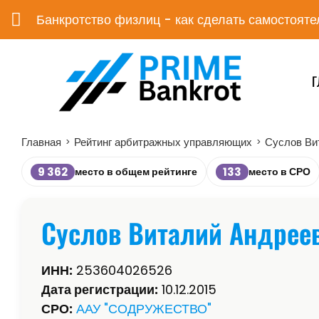
Банкротство физлиц - как сделать самостояте
Г
Главная
Рейтинг арбитражных управляющих
Суслов Ви
>
>
9 362
133
место в общем рейтинге
место в СРО
Суслов Виталий Андрее
ИНН:
253604026526
Дата регистрации:
10.12.2015
СРО:
ААУ "СОДРУЖЕСТВО"