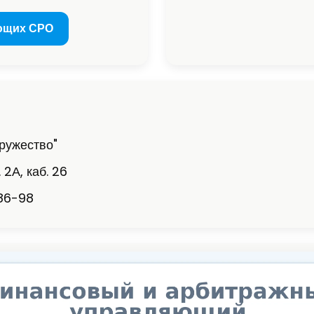
ющих СРО
ружество"
 2А, каб. 26
-86-98