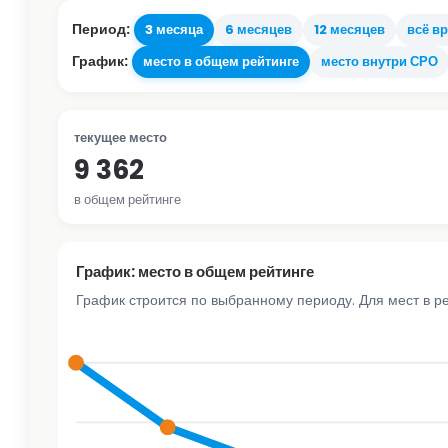
Период:
3 месяца
6 месяцев
12 месяцев
всё в
График:
место в общем рейтинге
место внутри СРО
текущее место
9 362
в общем рейтинге
График: место в общем рейтинге
График строится по выбранному периоду. Для мест в р