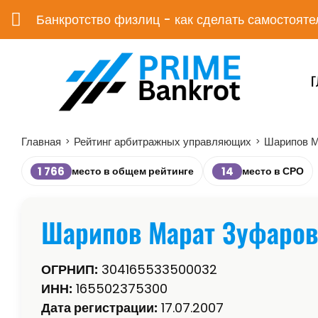
Банкротство физлиц - как сделать самостояте
Г
Главная
Рейтинг арбитражных управляющих
Шарипов М
>
>
1 766
14
место в общем рейтинге
место в СРО
Шарипов Марат Зуфаров
ОГРНИП:
304165533500032
ИНН:
165502375300
Дата регистрации:
17.07.2007