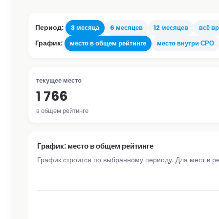
Период:
3 месяца
6 месяцев
12 месяцев
всё в
График:
место в общем рейтинге
место внутри СРО
текущее место
1 766
в общем рейтинге
График: место в общем рейтинге
График строится по выбранному периоду. Для мест в р