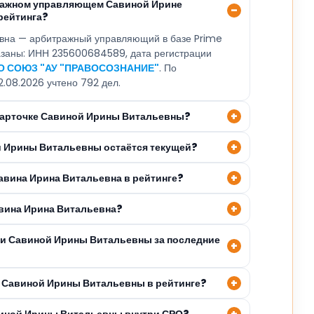
тражном управляющем Савиной Ирине
рейтинга?
вна — арбитражный управляющий в базе Prime
казаны: ИНН 235600684589, дата регистрации
О СОЮЗ "АУ "ПРАВОСОЗНАНИЕ"
. По
2.08.2026 учтено 792 дел.
 карточке Савиной Ирины Витальевны?
й Ирины Витальевны остаётся текущей?
авина Ирина Витальевна в рейтинге?
авина Ирина Витальевна?
ли Савиной Ирины Витальевны за последние
 Савиной Ирины Витальевны в рейтинге?
виной Ирины Витальевны внутри СРО?