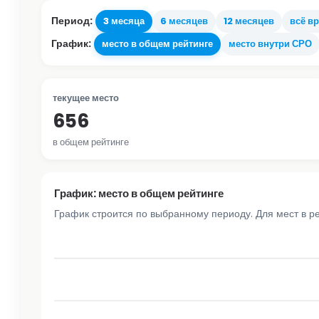
Период:
3 месяца
6 месяцев
12 месяцев
всё в
График:
место в общем рейтинге
место внутри СРО
текущее место
656
в общем рейтинге
График: место в общем рейтинге
График строится по выбранному периоду. Для мест в р