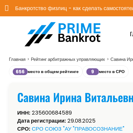
Банкротство физлиц - как сделать самостояте
Г
Главная
Рейтинг арбитражных управляющих
Савина Ир
>
>
656
9
место в общем рейтинге
место в СРО
Савина Ирина Витальев
ИНН:
235600684589
Дата регистрации:
29.08.2025
СРО:
СРО СОЮЗ "АУ "ПРАВОСОЗНАНИЕ"