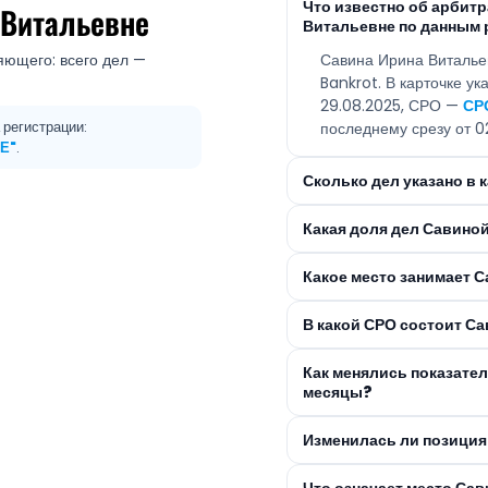
Что известно об арби
 Витальевне
Витальевне по данным 
яющего: всего дел —
Савина Ирина Виталье
Bankrot. В карточке у
29.08.2025, СРО —
СР
 регистрации:
последнему срезу от 0
Е"
.
Сколько дел указано в
Какая доля дел Савино
Какое место занимает С
В какой СРО состоит С
Как менялись показате
месяцы?
Изменилась ли позиция
Что означает место Са