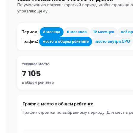
По умолчанию показан короткий период, чтобы страница о
управляющему.
Период:
3 месяца
6 месяцев
12 месяцев
всё в
График:
место в общем рейтинге
место внутри СРО
текущее место
7 105
в общем рейтинге
График: место в общем рейтинге
График строится по выбранному периоду. Для мест в р