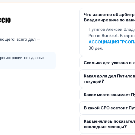
Что известно об арбит
сею
Владимировиче по дан
Путилов Алексей Влад
Prime Bankrot. В кар
яющего: всего дел —
АССОЦИАЦИЯ "РСОП
30 дел.
регистрации: нет данных.
Сколько дел указано в
Какая доля дел Путило
текущей?
Какое место занимает 
В какой СРО состоит П
Как менялись показате
последние месяцы?