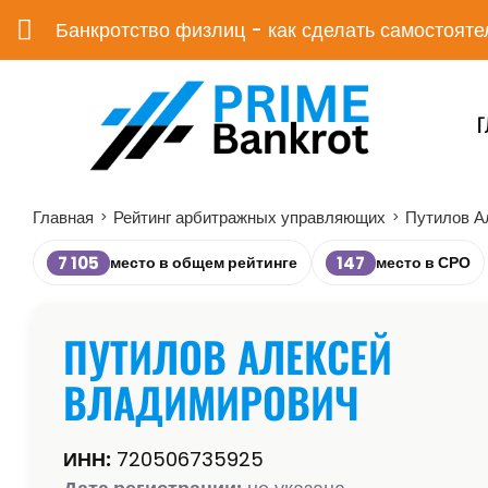
Банкротство физлиц - как сделать самостояте
Г
Главная
Рейтинг арбитражных управляющих
Путилов А
>
>
7 105
147
место в общем рейтинге
место в СРО
ПУТИЛОВ АЛЕКСЕЙ
ВЛАДИМИРОВИЧ
ИНН:
720506735925