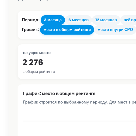
Период:
3 месяца
6 месяцев
12 месяцев
всё в
График:
место в общем рейтинге
место внутри СРО
текущее место
2 276
в общем рейтинге
График: место в общем рейтинге
График строится по выбранному периоду. Для мест в р