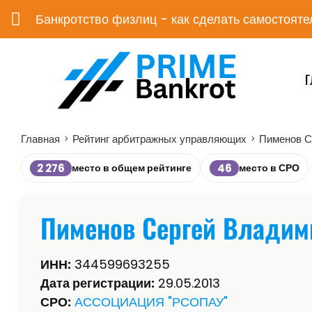
Банкротство физлиц - как сделать самостояте
Г
Главная
Рейтинг арбитражных управляющих
Пименов С
>
>
2 276
46
место в общем рейтинге
место в СРО
Пименов Сергей Владим
ИНН:
344599693255
Дата регистрации:
29.05.2013
СРО:
АССОЦИАЦИЯ "РСОПАУ"