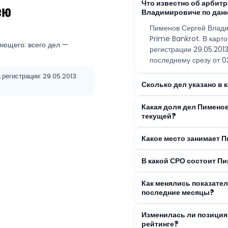
Что известно об арбит
ею
Владимировиче по дан
Пименов Сергей Влади
Prime Bankrot. В карт
яющего: всего дел —
регистрации 29.05.201
последнему срезу от 02
регистрации: 29.05.2013.
Сколько дел указано в
Какая доля дел Пимено
текущей?
Какое место занимает 
В какой СРО состоит П
Как менялись показате
последние месяцы?
Изменилась ли позиция
рейтинге?