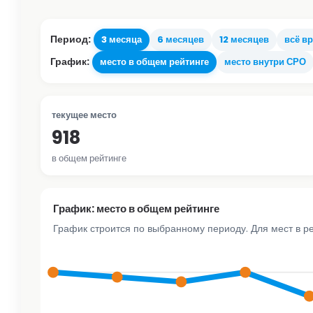
Период:
3 месяца
6 месяцев
12 месяцев
всё в
График:
место в общем рейтинге
место внутри СРО
текущее место
918
в общем рейтинге
График: место в общем рейтинге
График строится по выбранному периоду. Для мест в р