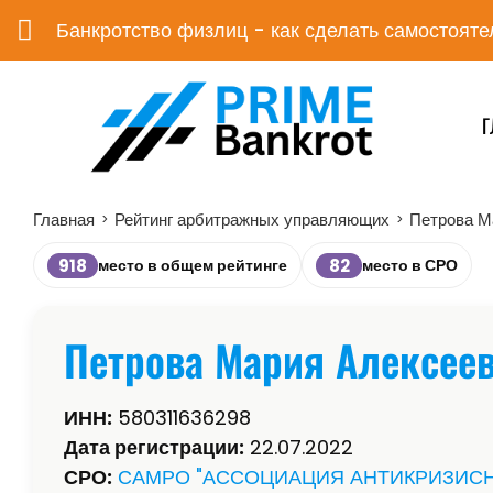
Банкротство физлиц - как сделать самостояте
Г
Главная
Рейтинг арбитражных управляющих
Петрова М
>
>
918
82
место в общем рейтинге
место в СРО
Петрова Мария Алексее
ИНН:
580311636298
Дата регистрации:
22.07.2022
СРО:
САМРО "АССОЦИАЦИЯ АНТИКРИЗИС