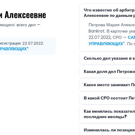
Что известно об арби
и Алексеевне
Алексеевне по данным 
яющего: всего дел —
Петрова Мария Алексе
Bankrot. В карточке у
22.07.2022, СРО —
СА
егистрации: 22.07.2022.
УПРАВЛЯЮЩИХ"
. По
ПРАВЛЯЮЩИХ"
.
Сколько дел указано в
Какая доля дел Петров
Какое место занимает П
В какой СРО состоит П
Как менялись показате
последние месяцы?
Изменилась ли позиция