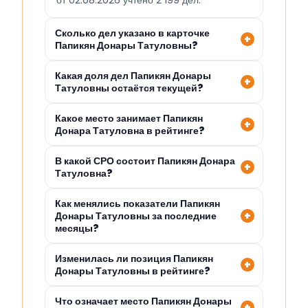
от 02.08.2026 учтено 2 199 дел.
Сколько дел указано в карточке
Папикян Донары Татуловны?
Какая доля дел Папикян Донары
Татуловны остаётся текущей?
Какое место занимает Папикян
Донара Татуловна в рейтинге?
В какой СРО состоит Папикян Донара
Татуловна?
Как менялись показатели Папикян
Донары Татуловны за последние
месяцы?
Изменилась ли позиция Папикян
Донары Татуловны в рейтинге?
Что означает место Папикян Донары