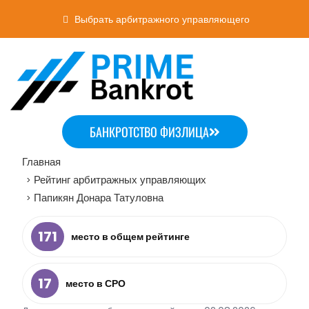
Выбрать арбитражного управляющего
БАНКРОТСТВО ФИЗЛИЦА
Главная
Рейтинг арбитражных управляющих
>
Папикян Донара Татуловна
>
171
место в общем рейтинге
17
место в СРО