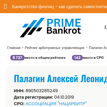
Банкротство физлиц - как сделать самостояте
Г
Главная
Рейтинг арбитражных управляющих
Палагин А
>
>
5 727
142
место в общем рейтинге
место в СРО
Палагин Алексей Леони
ИНН:
890503285249
Дата регистрации:
04.10.2019
СРО:
АССОЦИАЦИЯ "НАЦАРБИТР"