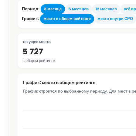
Период:
3 месяца
6 месяцев
12 месяцев
всё в
График:
место в общем рейтинге
место внутри СРО
текущее место
5 727
в общем рейтинге
График: место в общем рейтинге
График строится по выбранному периоду. Для мест в р