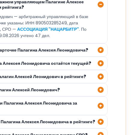
ражном управляющем Палагине Алексее
 рейтинга?
идович — арбитражный управляющий в базе
очке указаны: ИНН 890503285249, дата
9, СРО —
АССОЦИАЦИЯ "НАЦАРБИТР"
. По
9.08.2026 учтено 47 дел.
карточке Палагина Алексея Леонидовича?
на Алексея Леонидовича остаётся текущей?
Палагин Алексей Леонидович в рейтинге?
алагин Алексей Леонидович?
ли Палагина Алексея Леонидовича за
 Палагина Алексея Леонидовича в рейтинге?
лагина Алексея Леонидовича внутри СРО?