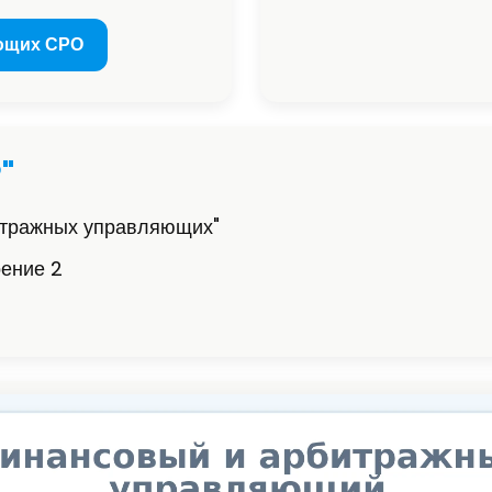
ющих СРО
"
итражных управляющих"
оение 2