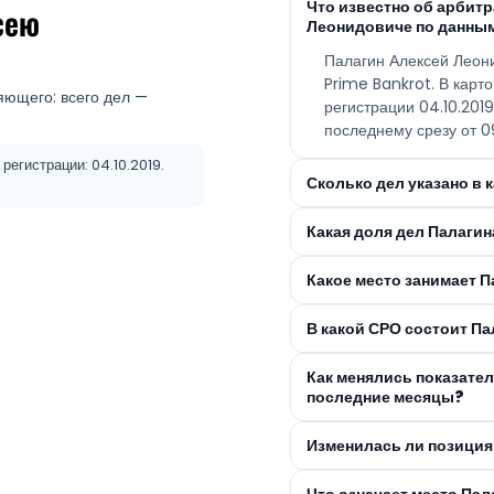
Что известно об арбит
сею
Леонидовиче по данным
Палагин Алексей Леон
Prime Bankrot. В карт
яющего: всего дел —
регистрации 04.10.201
последнему срезу от 0
егистрации: 04.10.2019.
Сколько дел указано в 
Какая доля дел Палаги
Какое место занимает 
В какой СРО состоит П
Как менялись показате
последние месяцы?
Изменилась ли позиция
Что означает место Па