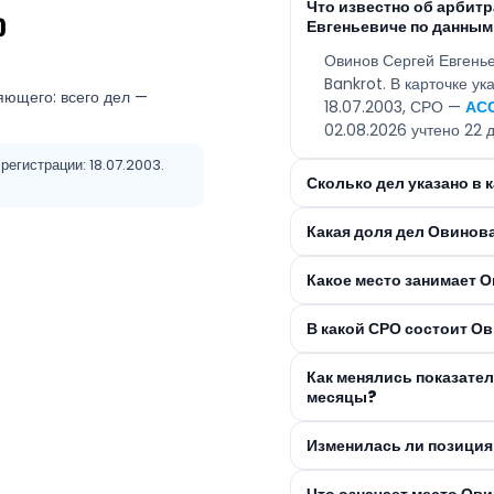
Что известно об арбит
ю
Евгеньевиче по данным
Овинов Сергей Евгень
Bankrot. В карточке у
яющего: всего дел —
18.07.2003, СРО —
АС
02.08.2026 учтено 22 д
егистрации: 18.07.2003.
Сколько дел указано в 
Какая доля дел Овинов
Какое место занимает О
В какой СРО состоит О
Как менялись показате
месяцы?
Изменилась ли позиция
Что означает место Ов