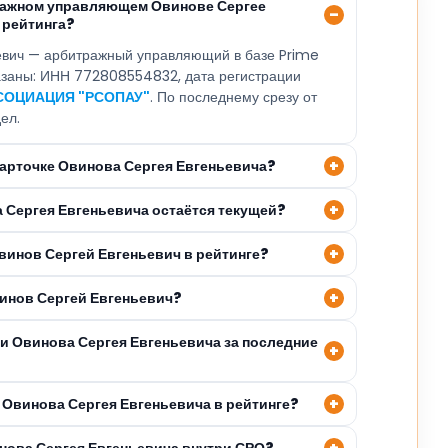
ражном управляющем Овинове Сергее
 рейтинга?
евич — арбитражный управляющий в базе Prime
казаны: ИНН 772808554832, дата регистрации
СОЦИАЦИЯ "РСОПАУ"
. По последнему срезу от
ел.
карточке Овинова Сергея Евгеньевича?
а Сергея Евгеньевича остаётся текущей?
винов Сергей Евгеньевич в рейтинге?
винов Сергей Евгеньевич?
ли Овинова Сергея Евгеньевича за последние
 Овинова Сергея Евгеньевича в рейтинге?
инова Сергея Евгеньевича внутри СРО?