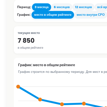
Период:
3 месяца
6 месяцев
12 месяцев
всё в
График:
место в общем рейтинге
место внутри СРО
текущее место
7 850
в общем рейтинге
График: место в общем рейтинге
График строится по выбранному периоду. Для мест в р