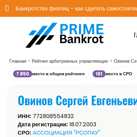
Банкротство физлиц - как сделать самостояте
Г
Главная
Рейтинг арбитражных управляющих
Овинов Се
>
>
7 850
161
место в общем рейтинге
место в СРО
Овинов Сергей Евгеньев
ИНН:
772808554832
Дата регистрации:
18.07.2003
СРО:
АССОЦИАЦИЯ "РСОПАУ"