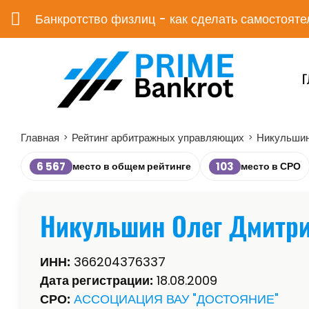
Банкротство физлиц - как сделать самостояте
Г
Главная
Рейтинг арбитражных управляющих
Никульшин
>
>
6 567
103
место в общем рейтинге
место в СРО
Никульшин Олег Дмитр
ИНН:
366204376337
Дата регистрации:
18.08.2009
СРО:
АССОЦИАЦИЯ ВАУ "ДОСТОЯНИЕ"