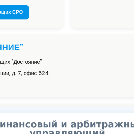
ющих СРО
ЯНИЕ"
щих "Достояние"
уции, д. 7, офис 524