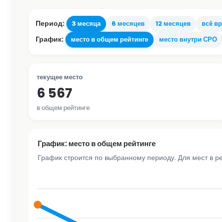
Период:
3 месяца
6 месяцев
12 месяцев
всё в
График:
место в общем рейтинге
место внутри СРО
текущее место
6 567
в общем рейтинге
График: место в общем рейтинге
График строится по выбранному периоду. Для мест в р