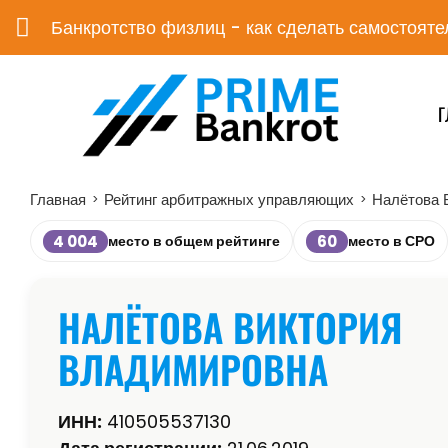
Банкротство физлиц - как сделать самостояте
Г
Главная
Рейтинг арбитражных управляющих
Налётова 
>
>
4 004
60
место в общем рейтинге
место в СРО
НАЛЁТОВА ВИКТОРИЯ
ВЛАДИМИРОВНА
ИНН:
410505537130