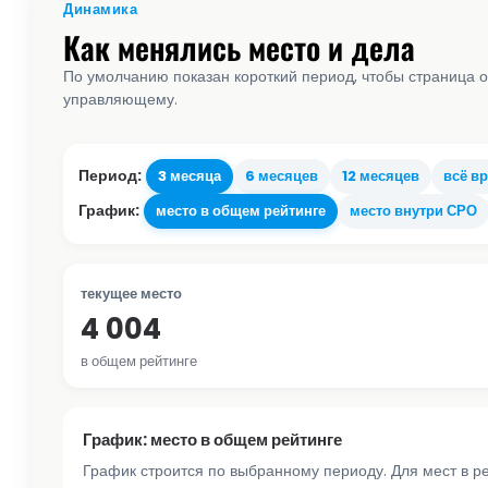
Динамика
Как менялись место и дела
По умолчанию показан короткий период, чтобы страница о
управляющему.
Период:
3 месяца
6 месяцев
12 месяцев
всё в
График:
место в общем рейтинге
место внутри СРО
текущее место
4 004
в общем рейтинге
График: место в общем рейтинге
График строится по выбранному периоду. Для мест в р