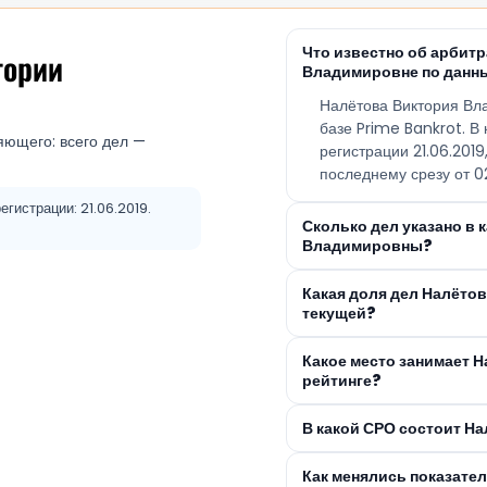
Что известно об арби
тории
Владимировне по данн
Налётова Виктория В
базе Prime Bankrot. В
яющего: всего дел —
регистрации 21.06.201
последнему срезу от 0
гистрации: 21.06.2019.
Сколько дел указано в 
Владимировны?
Какая доля дел Налёто
текущей?
Какое место занимает 
рейтинге?
В какой СРО состоит Н
Как менялись показате