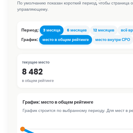
По умолчанию показан короткий период, чтобы страница о
управляющему.
Период:
3 месяца
6 месяцев
12 месяцев
всё в
График:
место в общем рейтинге
место внутри СРО
текущее место
8 482
в общем рейтинге
График: место в общем рейтинге
График строится по выбранному периоду. Для мест в р