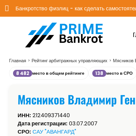
Банкротство физлиц - как сделать самостояте
Г
Главная
Рейтинг арбитражных управляющих
Мясников 
>
>
8 482
138
место в общем рейтинге
место в СРО
Мясников Владимир Ген
ИНН:
212409371440
Дата регистрации:
03.07.2007
СРО:
САУ "АВАНГАРД"