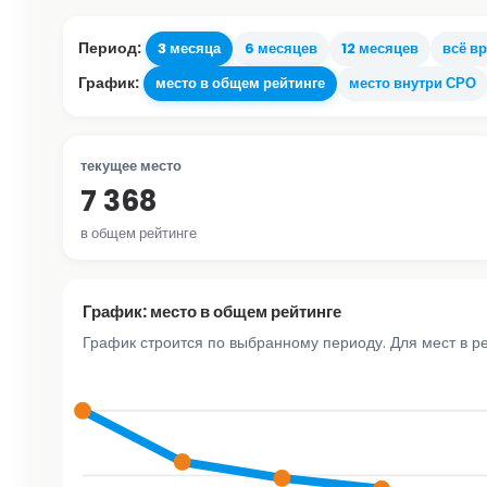
Период:
3 месяца
6 месяцев
12 месяцев
всё в
График:
место в общем рейтинге
место внутри СРО
текущее место
7 368
в общем рейтинге
График: место в общем рейтинге
График строится по выбранному периоду. Для мест в р