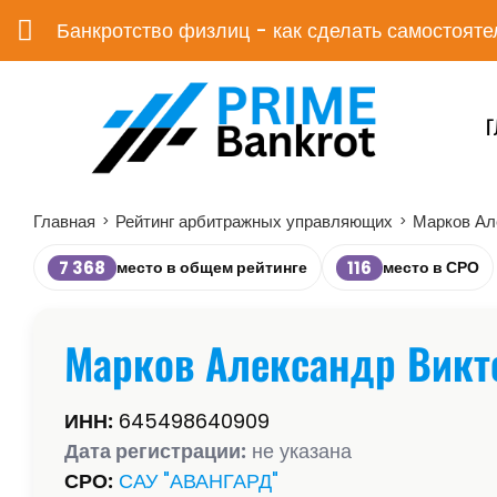
Банкротство физлиц - как сделать самостояте
Г
Главная
Рейтинг арбитражных управляющих
Марков Ал
>
>
7 368
116
место в общем рейтинге
место в СРО
Марков Александр Викт
ИНН:
645498640909
Дата регистрации:
не указана
СРО:
САУ "АВАНГАРД"