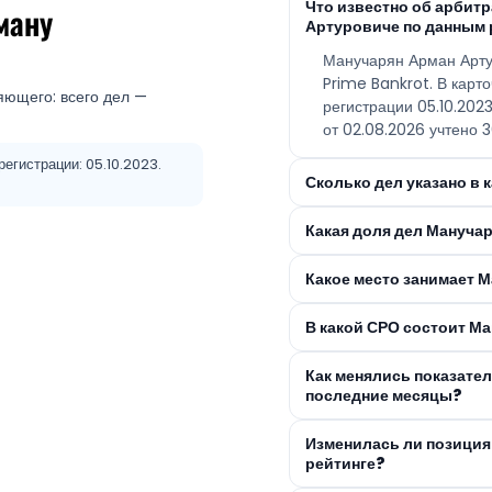
Что известно об арби
ману
Артуровиче по данным 
Манучарян Арман Арту
Prime Bankrot. В карт
яющего: всего дел —
регистрации 05.10.202
от 02.08.2026 учтено 3
егистрации: 05.10.2023.
Сколько дел указано в
Какая доля дел Мануча
Какое место занимает 
В какой СРО состоит М
Как менялись показате
последние месяцы?
Изменилась ли позиция
рейтинге?