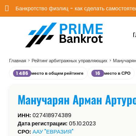
Банкротство физлиц - как сделать самостояте
Г
Главная
Рейтинг арбитражных управляющих
Манучарян
>
>
1 486
16
место в общем рейтинге
место в СРО
Манучарян Арман Артур
ИНН:
027418974389
Дата регистрации:
05.10.2023
СРО:
ААУ "ЕВРАЗИЯ"