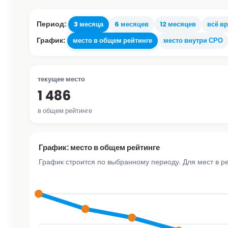
Период:
3 месяца
6 месяцев
12 месяцев
всё в
График:
место в общем рейтинге
место внутри СРО
текущее место
1 486
в общем рейтинге
График: место в общем рейтинге
График строится по выбранному периоду. Для мест в р