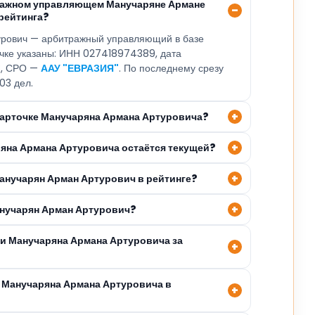
тражном управляющем Манучаряне Армане
рейтинга?
рович — арбитражный управляющий в базе
очке указаны: ИНН 027418974389, дата
3, СРО —
ААУ "ЕВРАЗИЯ"
. По последнему срезу
03 дел.
 карточке Манучаряна Армана Артуровича?
ряна Армана Артуровича остаётся текущей?
Манучарян Арман Артурович в рейтинге?
анучарян Арман Артурович?
ли Манучаряна Армана Артуровича за
 Манучаряна Армана Артуровича в