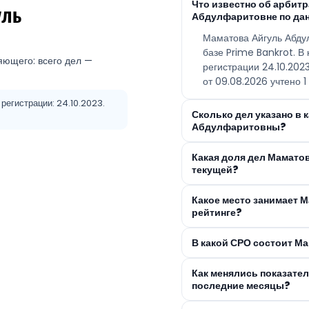
Что известно об арби
уль
Абдулфаритовне по да
Маматова Айгуль Абд
базе Prime Bankrot. В
яющего: всего дел —
регистрации 24.10.20
от 09.08.2026 учтено 1 
регистрации: 24.10.2023.
Сколько дел указано в 
Абдулфаритовны?
Какая доля дел Мамато
текущей?
Какое место занимает 
рейтинге?
В какой СРО состоит М
Как менялись показате
последние месяцы?