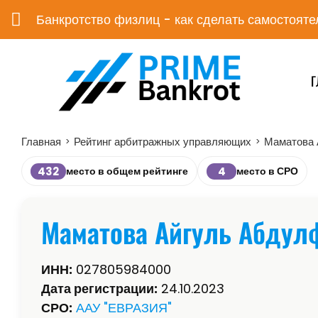
Банкротство физлиц - как сделать самостояте
Г
Главная
Рейтинг арбитражных управляющих
Маматова 
>
>
432
4
место в общем рейтинге
место в СРО
Маматова Айгуль Абдул
ИНН:
027805984000
Дата регистрации:
24.10.2023
СРО:
ААУ "ЕВРАЗИЯ"