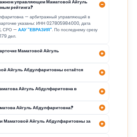
тражном управляющем Маматовой Айгуль
нным рейтинга?
улфаритовна — арбитражный управляющий в
 карточке указаны: ИНН 027805984000, дата
23, СРО —
ААУ "ЕВРАЗИЯ"
. По последнему срезу
179 дел.
карточке Маматовой Айгуль
вой Айгуль Абдулфаритовны остаётся
Маматова Айгуль Абдулфаритовна в
аматова Айгуль Абдулфаритовна?
ли Маматовой Айгуль Абдулфаритовны за