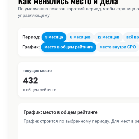
Как менялись место и дела
По умолчанию показан короткий период, чтобы страница о
управляющему.
Период:
3 месяца
6 месяцев
12 месяцев
всё в
График:
место в общем рейтинге
место внутри СРО
текущее место
432
в общем рейтинге
График: место в общем рейтинге
График строится по выбранному периоду. Для мест в р