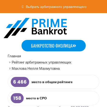
Выбрать арбитражного управляющего
БАНКРОТСТВО ФИЗЛИЦА
Главная
Рейтинг арбитражных управляющих
>
Махлова Нелля Махмутовна
>
6 466
место в общем рейтинге
158
место в СРО