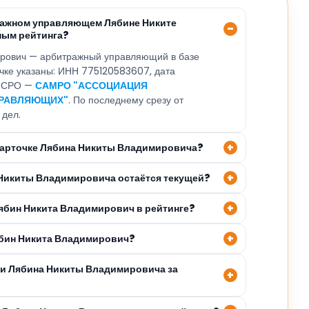
ражном управляющем Лябине Никите
ным рейтинга?
рович — арбитражный управляющий в базе
очке указаны: ИНН 775120583607, дата
8, СРО —
САМРО "АССОЦИАЦИЯ
ПРАВЛЯЮЩИХ"
. По последнему срезу от
 дел.
 карточке Лябина Никиты Владимировича?
 Никиты Владимировича остаётся текущей?
Лябин Никита Владимирович в рейтинге?
ябин Никита Владимирович?
ли Лябина Никиты Владимировича за