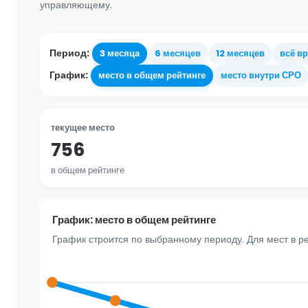
управляющему.
Период:
3 месяца
6 месяцев
12 месяцев
всё в
График:
место в общем рейтинге
место внутри СРО
текущее место
756
в общем рейтинге
График: место в общем рейтинге
График строится по выбранному периоду. Для мест в р