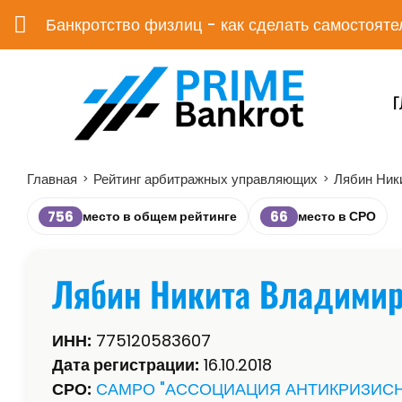
Банкротство физлиц - как сделать самостояте
Г
Главная
Рейтинг арбитражных управляющих
Лябин Ник
>
>
756
66
место в общем рейтинге
место в СРО
Лябин Никита Владими
ИНН:
775120583607
Дата регистрации:
16.10.2018
СРО:
САМРО "АССОЦИАЦИЯ АНТИКРИЗИС