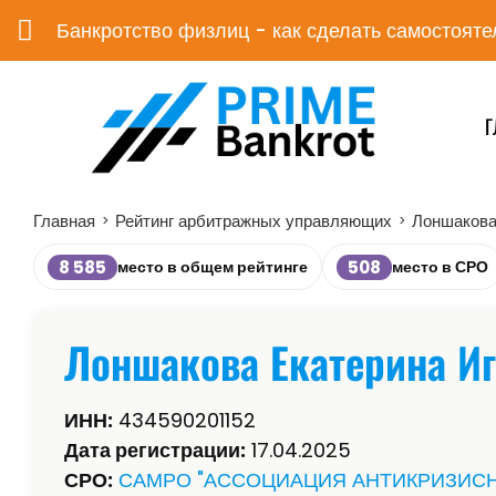
Банкротство физлиц - как сделать самостояте
Г
Главная
Рейтинг арбитражных управляющих
Лоншакова
>
>
8 585
508
место в общем рейтинге
место в СРО
Лоншакова Екатерина И
ИНН:
434590201152
Дата регистрации:
17.04.2025
СРО:
САМРО "АССОЦИАЦИЯ АНТИКРИЗИС