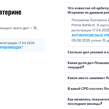
Что известно об арби
атерине
Игоревне по данным ре
Лоншакова Екатерина 
Prime Bankrot. В карт
ющего: всего дел — 15,
регистрации 17.04.20
АНТИКРИЗИСНЫХ У
09.08.2026 учтено 15 д
егистрации: 17.04.2025.
ПРАВЛЯЮЩИХ"
.
Сколько дел указано в
Какая доля дел Лоншак
текущей?
Какое место занимает Л
В какой СРО состоит Л
Как менялись показате
последние месяцы?