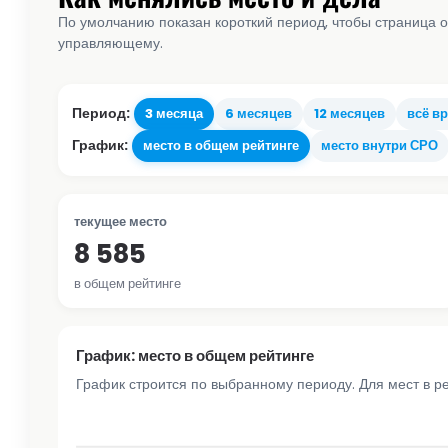
По умолчанию показан короткий период, чтобы страница о
управляющему.
Период:
3 месяца
6 месяцев
12 месяцев
всё в
График:
место в общем рейтинге
место внутри СРО
текущее место
8 585
в общем рейтинге
График: место в общем рейтинге
График строится по выбранному периоду. Для мест в р