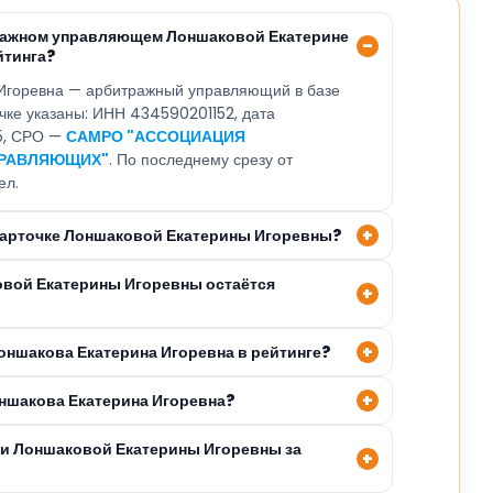
тражном управляющем Лоншаковой Екатерине
йтинга?
Игоревна — арбитражный управляющий в базе
очке указаны: ИНН 434590201152, дата
25, СРО —
САМРО "АССОЦИАЦИЯ
ПРАВЛЯЮЩИХ"
. По последнему срезу от
ел.
 карточке Лоншаковой Екатерины Игоревны?
овой Екатерины Игоревны остаётся
оншакова Екатерина Игоревна в рейтинге?
оншакова Екатерина Игоревна?
ли Лоншаковой Екатерины Игоревны за