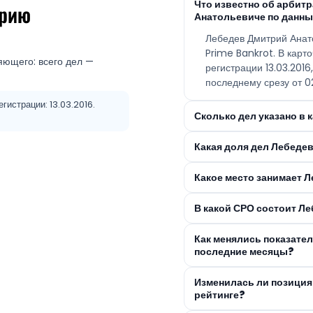
Что известно об арби
трию
Анатольевиче по данны
Лебедев Дмитрий Анат
Prime Bankrot. В карт
яющего: всего дел —
регистрации 13.03.201
последнему срезу от 0
гистрации: 13.03.2016.
Сколько дел указано в
Какая доля дел Лебеде
Какое место занимает 
В какой СРО состоит Л
Как менялись показате
последние месяцы?
Изменилась ли позиция
рейтинге?