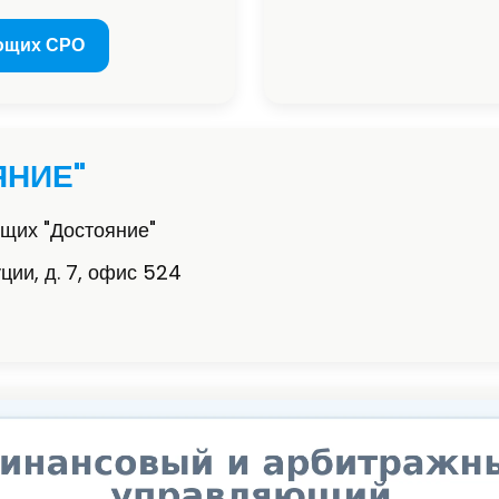
ющих СРО
ЯНИЕ"
щих "Достояние"
уции, д. 7, офис 524