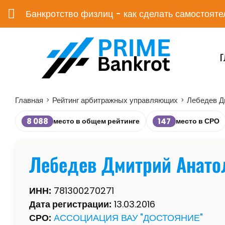
Банкротство физлиц - как сделать самостояте
Г
Главная
Рейтинг арбитражных управляющих
Лебедев Д
>
>
8 088
147
место в общем рейтинге
место в СРО
Лебедев Дмитрий Анато
ИНН:
781300270271
Дата регистрации:
13.03.2016
СРО:
АССОЦИАЦИЯ ВАУ "ДОСТОЯНИЕ"