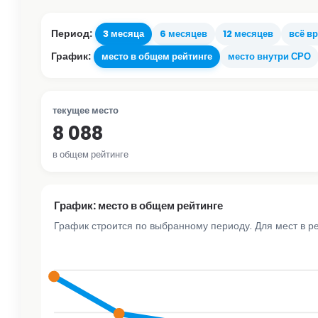
Период:
3 месяца
6 месяцев
12 месяцев
всё в
График:
место в общем рейтинге
место внутри СРО
текущее место
8 088
в общем рейтинге
График: место в общем рейтинге
График строится по выбранному периоду. Для мест в р