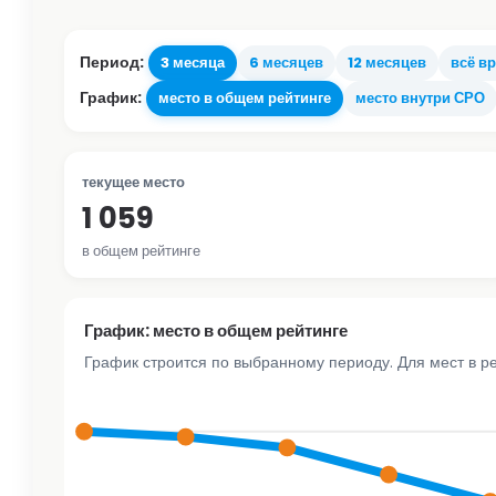
Период:
3 месяца
6 месяцев
12 месяцев
всё в
График:
место в общем рейтинге
место внутри СРО
текущее место
1 059
в общем рейтинге
График: место в общем рейтинге
График строится по выбранному периоду. Для мест в р