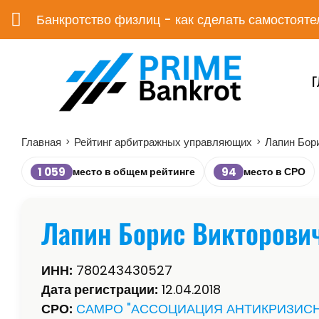
Банкротство физлиц - как сделать самостояте
Г
Главная
Рейтинг арбитражных управляющих
Лапин Бор
>
>
1 059
94
место в общем рейтинге
место в СРО
Лапин Борис Викторови
ИНН:
780243430527
Дата регистрации:
12.04.2018
СРО:
САМРО "АССОЦИАЦИЯ АНТИКРИЗИС