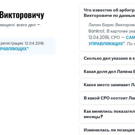
Что известно об арбит
 Викторовичу
Викторовиче по данным
яющего: всего дел —
Лапин Борис Викторов
Bankrot. В карточке у
12.04.2018, СРО —
САМ
егистрации: 12.04.2018.
УПРАВЛЯЮЩИХ"
. По
ПРАВЛЯЮЩИХ"
.
Сколько дел указано в
Какая доля дел Лапина
Какое место занимает Л
В какой СРО состоит Л
Как менялись показате
месяцы?
Изменилась ли позиция