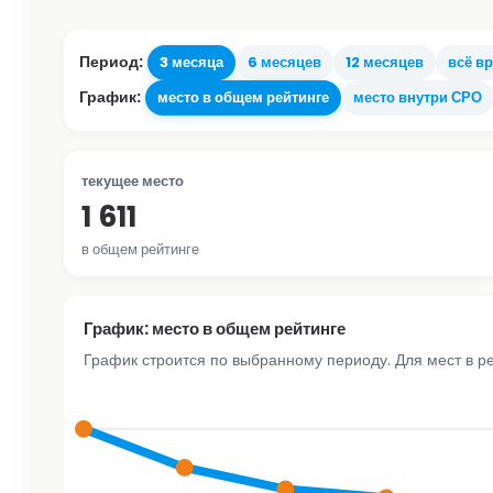
Период:
3 месяца
6 месяцев
12 месяцев
всё в
График:
место в общем рейтинге
место внутри СРО
текущее место
1 611
в общем рейтинге
График: место в общем рейтинге
График строится по выбранному периоду. Для мест в р