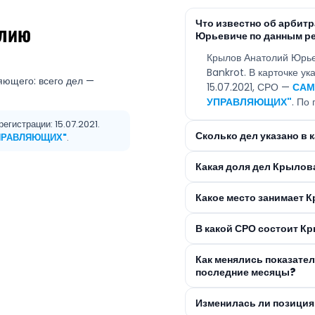
Что известно об арби
олию
Юрьевиче по данным р
Крылов Анатолий Юрье
Bankrot. В карточке у
яющего: всего дел —
15.07.2021, СРО —
САМ
УПРАВЛЯЮЩИХ"
. По
егистрации: 15.07.2021.
Сколько дел указано в
ПРАВЛЯЮЩИХ"
.
Какая доля дел Крылов
Какое место занимает 
В какой СРО состоит К
Как менялись показате
последние месяцы?
Изменилась ли позиция