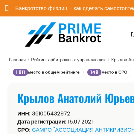
Банкротство физлиц - как сделать самостояте
Г
Главная
Рейтинг арбитражных управляющих
Крылов Ан
>
>
1 611
149
место в общем рейтинге
место в СРО
Крылов Анатолий Юрье
ИНН:
361005432972
Дата регистрации:
15.07.2021
СРО:
САМРО "АССОЦИАЦИЯ АНТИКРИЗИС