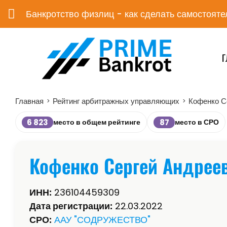
Банкротство физлиц - как сделать самостояте
Г
Главная
Рейтинг арбитражных управляющих
Кофенко С
>
>
6 823
87
место в общем рейтинге
место в СРО
Кофенко Сергей Андрее
ИНН:
236104459309
Дата регистрации:
22.03.2022
СРО:
ААУ "СОДРУЖЕСТВО"