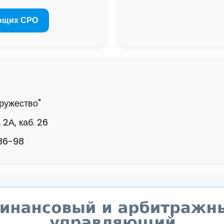
ющих СРО
ружество"
 2А, каб. 26
-86-98