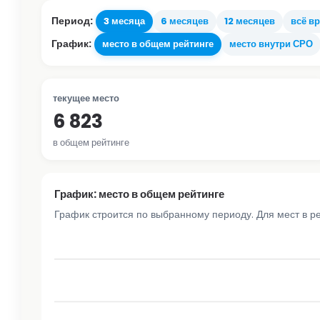
Период:
3 месяца
6 месяцев
12 месяцев
всё в
График:
место в общем рейтинге
место внутри СРО
текущее место
6 823
в общем рейтинге
График: место в общем рейтинге
График строится по выбранному периоду. Для мест в р