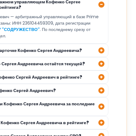
ражном управляющем Кофенко Сергее
рейтинга?
евич — арбитражный управляющий в базе Prime
казаны: ИНН 236104459309, дата регистрации
У "СОДРУЖЕСТВО"
. По последнему срезу от
ел.
карточке Кофенко Сергея Андреевича?
о Сергея Андреевича остаётся текущей?
Кофенко Сергей Андреевич в рейтинге?
офенко Сергей Андреевич?
ли Кофенко Сергея Андреевича за последние
 Кофенко Сергея Андреевича в рейтинге?
фенко Сергея Андреевича внутри СРО?