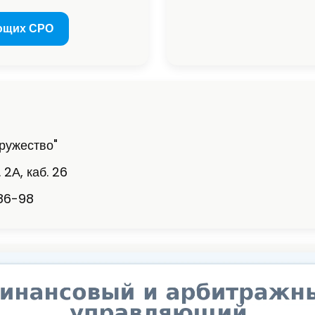
ющих СРО
ружество"
 2А, каб. 26
-86-98