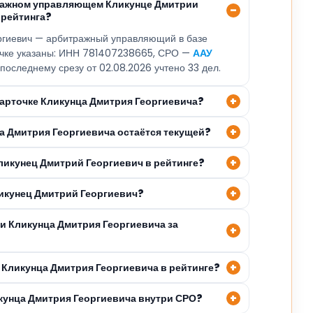
тражном управляющем Кликунце Дмитрии
 рейтинга?
ргиевич — арбитражный управляющий в базе
точке указаны: ИНН 781407238665, СРО —
ААУ
 последнему срезу от 02.08.2026 учтено 33 дел.
карточке Кликунца Дмитрия Георгиевича?
ца Дмитрия Георгиевича остаётся текущей?
ликунец Дмитрий Георгиевич в рейтинге?
ликунец Дмитрий Георгиевич?
и Кликунца Дмитрия Георгиевича за
 Кликунца Дмитрия Георгиевича в рейтинге?
икунца Дмитрия Георгиевича внутри СРО?