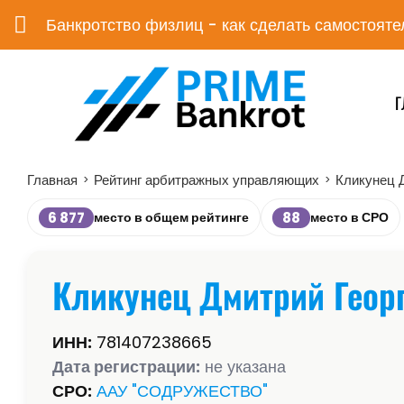
Банкротство физлиц - как сделать самостояте
Г
Главная
Рейтинг арбитражных управляющих
Кликунец 
>
>
6 877
88
место в общем рейтинге
место в СРО
Кликунец Дмитрий Геор
ИНН:
781407238665
Дата регистрации:
не указана
СРО:
ААУ "СОДРУЖЕСТВО"