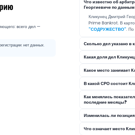
Что известно об арби
трию
Георгиевиче по данным
Кликунец Дмитрий Гео
Prime Bankrot. В кар
яющего: всего дел —
"СОДРУЖЕСТВО"
. По
Сколько дел указано в 
егистрации: нет данных.
Какая доля дел Кликун
Какое место занимает К
В какой СРО состоит К
Как менялись показател
последние месяцы?
Изменилась ли позиция
Что означает место Кл