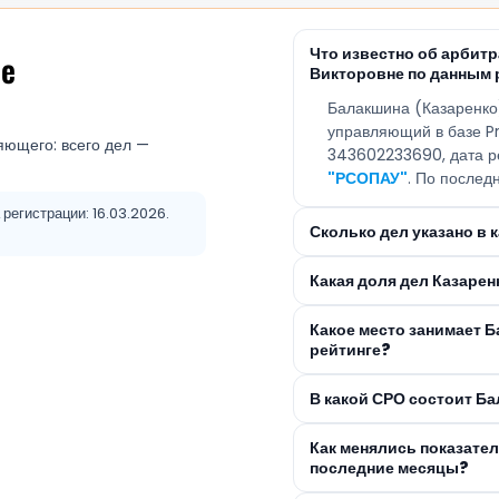
Что известно об арбит
не
Викторовне по данным 
Балакшина (Казаренко
управляющий в базе Pr
яющего: всего дел —
343602233690, дата р
"РСОПАУ"
. По послед
регистрации: 16.03.2026.
Сколько дел указано в
Какая доля дел Казаре
Какое место занимает Б
рейтинге?
В какой СРО состоит Б
Как менялись показате
последние месяцы?