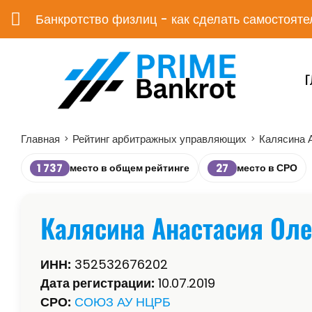
Банкротство физлиц - как сделать самостояте
Г
Главная
Рейтинг арбитражных управляющих
Калясина 
>
>
1 737
27
место в общем рейтинге
место в СРО
Калясина Анастасия Оле
ИНН:
352532676202
Дата регистрации:
10.07.2019
СРО:
СОЮЗ АУ НЦРБ