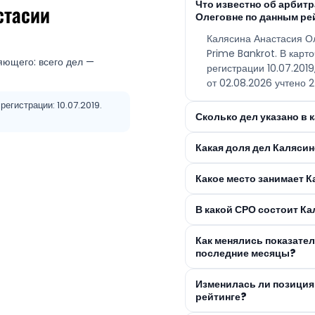
Что известно об арбит
стасии
Олеговне по данным ре
Калясина Анастасия О
Prime Bankrot. В карт
яющего: всего дел —
регистрации 10.07.201
от 02.08.2026 учтено 2
егистрации: 10.07.2019.
Сколько дел указано в
Какая доля дел Каляси
Какое место занимает К
В какой СРО состоит К
Как менялись показате
последние месяцы?
Изменилась ли позиция
рейтинге?