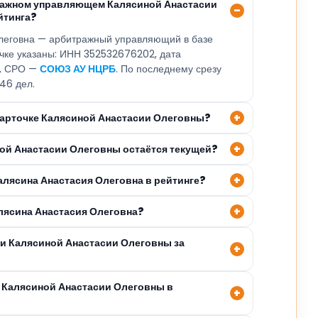
ражном управляющем Калясиной Анастасии
йтинга?
леговна — арбитражный управляющий в базе
очке указаны: ИНН 352532676202, дата
9, СРО —
СОЮЗ АУ НЦРБ
. По последнему срезу
46 дел.
 карточке Калясиной Анастасии Олеговны?
ной Анастасии Олеговны остаётся текущей?
алясина Анастасия Олеговна в рейтинге?
алясина Анастасия Олеговна?
ли Калясиной Анастасии Олеговны за
 Калясиной Анастасии Олеговны в