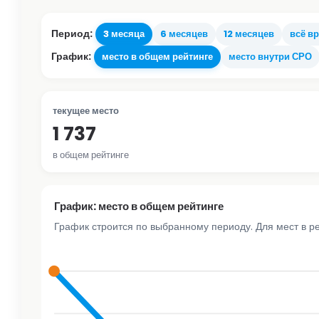
Период:
3 месяца
6 месяцев
12 месяцев
всё в
График:
место в общем рейтинге
место внутри СРО
текущее место
1 737
в общем рейтинге
График: место в общем рейтинге
График строится по выбранному периоду. Для мест в р