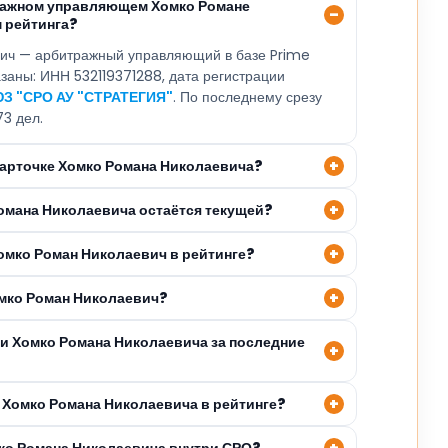
ражном управляющем Хомко Романе
 рейтинга?
ич — арбитражный управляющий в базе Prime
азаны: ИНН 532119371288, дата регистрации
З "СРО АУ "СТРАТЕГИЯ"
. По последнему срезу
73 дел.
 карточке Хомко Романа Николаевича?
Романа Николаевича остаётся текущей?
омко Роман Николаевич в рейтинге?
омко Роман Николаевич?
ли Хомко Романа Николаевича за последние
 Хомко Романа Николаевича в рейтинге?
мко Романа Николаевича внутри СРО?