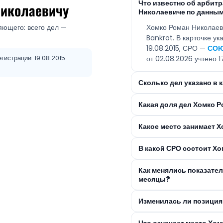
Что известно об арбит
Николаевичу
Николаевиче по данным
яющего: всего дел —
Хомко Роман Николаев
Bankrot. В карточке ук
19.08.2015, СРО —
СОЮ
гистрации: 19.08.2015.
от 02.08.2026 учтено 1
Сколько дел указано в
Какая доля дел Хомко 
Какое место занимает Х
В какой СРО состоит Х
Как менялись показате
месяцы?
Изменилась ли позиция
Что означает место Хо