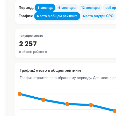
Период:
3 месяца
6 месяцев
12 месяцев
всё в
График:
место в общем рейтинге
место внутри СРО
текущее место
2 257
в общем рейтинге
График: место в общем рейтинге
График строится по выбранному периоду. Для мест в р