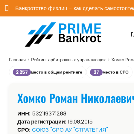
Банкротство физлиц - как сделать самостояте
Г
Главная
Рейтинг арбитражных управляющих
Хомко Ром
>
>
2 257
27
место в общем рейтинге
место в СРО
Хомко Роман Николаеви
ИНН:
532119371288
Дата регистрации:
19.08.2015
СРО:
СОЮЗ "СРО АУ "СТРАТЕГИЯ"