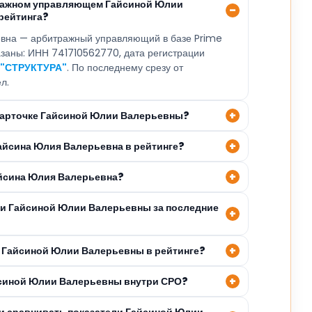
тражном управляющем Гайсиной Юлии
рейтинга?
вна — арбитражный управляющий в базе Prime
казаны: ИНН 741710562770, дата регистрации
 "СТРУКТУРА"
. По последнему срезу от
л.
 карточке Гайсиной Юлии Валерьевны?
Гайсина Юлия Валерьевна в рейтинге?
айсина Юлия Валерьевна?
ли Гайсиной Юлии Валерьевны за последние
 Гайсиной Юлии Валерьевны в рейтинге?
йсиной Юлии Валерьевны внутри СРО?
и сравнивать показатели Гайсиной Юлии