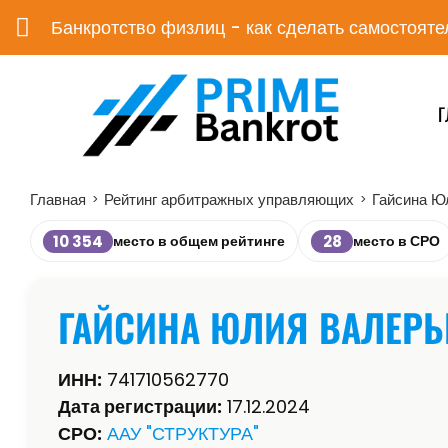
Банкротство физлиц - как сделать самостояте
Г
Главная
Рейтинг арбитражных управляющих
Гайсина Ю
>
>
10 354
28
место в общем рейтинге
место в СРО
ГАЙСИНА ЮЛИЯ ВАЛЕРЬ
ИНН:
741710562770
Дата регистрации:
17.12.2024
СРО:
ААУ "СТРУКТУРА"