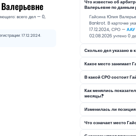
Что известно об арби
 Валерьевне
Валерьевне по данным 
яющего: всего дел — 0,
Гайсина Юлия Валерье
Bankrot. В карточке у
17.12.2024, СРО —
ААУ
гистрации: 17.12.2024.
02.08.2026 учтено 0 де
Сколько дел указано в
Какое место занимает 
В какой СРО состоит Г
Как менялись показате
месяцы?
Изменилась ли позиция
Что означает место Га
С какими управляющим