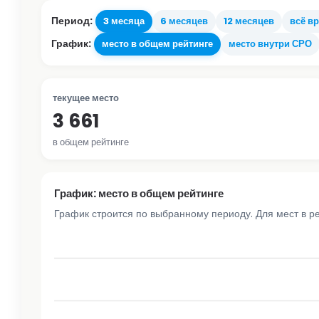
Период:
3 месяца
6 месяцев
12 месяцев
всё в
График:
место в общем рейтинге
место внутри СРО
текущее место
3 661
в общем рейтинге
График: место в общем рейтинге
График строится по выбранному периоду. Для мест в р