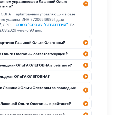
тражном управляющем Лашиной Ольге
йтинга?
ОВНА — арбитражный управляющий в базе
очке указаны: ИНН 772065166851, дата
17, СРО —
СОЮЗ "СРО АУ "СТРАТЕГИЯ"
. По
2.08.2026 учтено 93 дел.
 карточке Лашиной Ольги Олеговны?
й Ольги Олеговны остаётся текущей?
Фельдман ОЛЬГА ОЛЕГОВНА в рейтинге?
Фельдман ОЛЬГА ОЛЕГОВНА?
ли Лашиной Ольги Олеговны за последние
 Лашиной Ольги Олеговны в рейтинге?
шиной Ольги Олеговны внутри СРО?