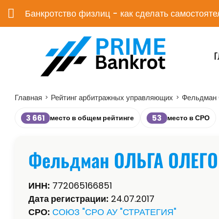
Банкротство физлиц - как сделать самостояте
Г
Главная
Рейтинг арбитражных управляющих
Фельдман
>
>
3 661
53
место в общем рейтинге
место в СРО
Фельдман ОЛЬГА ОЛЕГ
ИНН:
772065166851
Дата регистрации:
24.07.2017
СРО:
СОЮЗ "СРО АУ "СТРАТЕГИЯ"