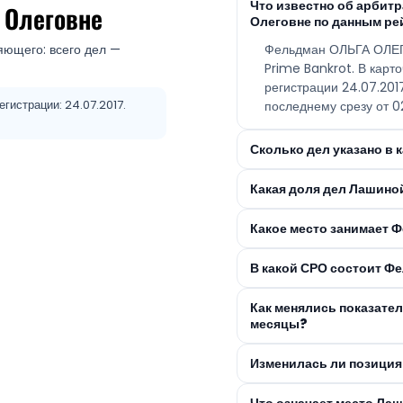
Что известно об арби
 Олеговне
Олеговне по данным ре
яющего: всего дел —
Фельдман ОЛЬГА ОЛЕГ
Prime Bankrot. В карт
регистрации 24.07.20
егистрации: 24.07.2017.
последнему срезу от 0
Сколько дел указано в
Какая доля дел Лашино
Какое место занимает 
В какой СРО состоит 
Как менялись показате
месяцы?
Изменилась ли позиция
Что означает место Ла