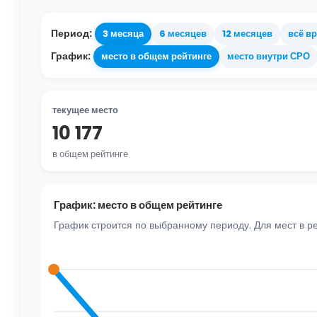
Период:
3 месяца
6 месяцев
12 месяцев
всё в
График:
место в общем рейтинге
место внутри СРО
текущее место
10 177
в общем рейтинге
График: место в общем рейтинге
График строится по выбранному периоду. Для мест в р