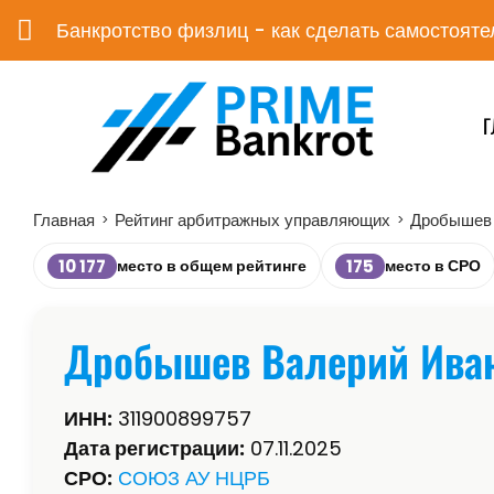
Банкротство физлиц - как сделать самостояте
Г
Главная
Рейтинг арбитражных управляющих
Дробышев 
>
>
10 177
175
место в общем рейтинге
место в СРО
Дробышев Валерий Ива
ИНН:
311900899757
Дата регистрации:
07.11.2025
СРО:
СОЮЗ АУ НЦРБ