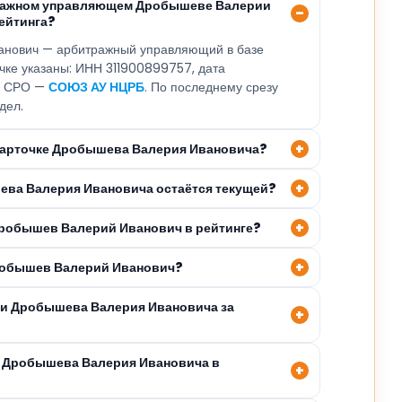
тражном управляющем Дробышеве Валерии
ейтинга?
анович — арбитражный управляющий в базе
очке указаны: ИНН 311900899757, дата
5, СРО —
СОЮЗ АУ НЦРБ
. По последнему срезу
дел.
 карточке Дробышева Валерия Ивановича?
ева Валерия Ивановича остаётся текущей?
Дробышев Валерий Иванович в рейтинге?
Дробышев Валерий Иванович?
ли Дробышева Валерия Ивановича за
я Дробышева Валерия Ивановича в