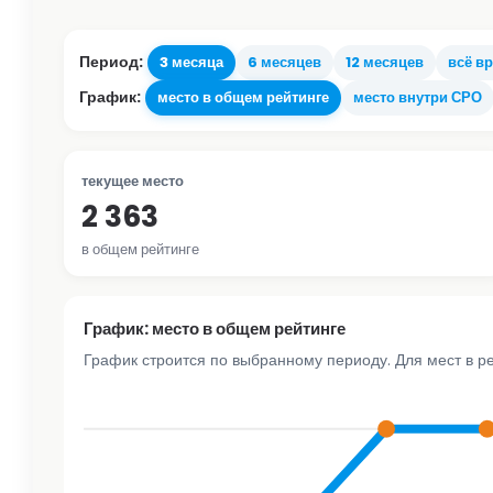
Период:
3 месяца
6 месяцев
12 месяцев
всё в
График:
место в общем рейтинге
место внутри СРО
текущее место
2 363
в общем рейтинге
График: место в общем рейтинге
График строится по выбранному периоду. Для мест в р