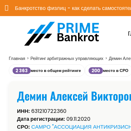
Банкротство физлиц - как сделать самостояте
Г
Главная
Рейтинг арбитражных управляющих
Демин Але
>
>
2 363
200
место в общем рейтинге
место в СРО
Демин Алексей Викторо
ИНН:
631210722360
Дата регистрации:
09.11.2020
СРО:
САМРО "АССОЦИАЦИЯ АНТИКРИЗИС