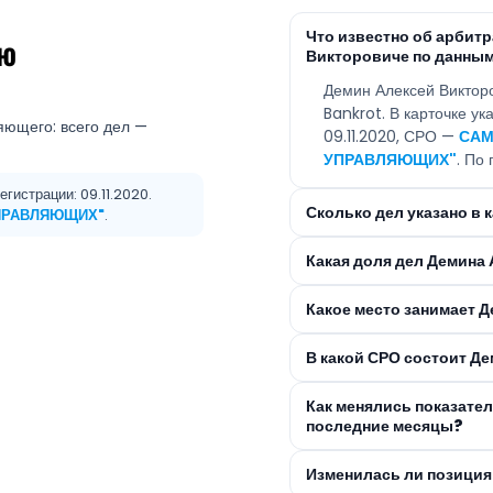
Что известно об арбит
ею
Викторовиче по данным
Демин Алексей Виктор
Bankrot. В карточке у
яющего: всего дел —
09.11.2020, СРО —
САМ
УПРАВЛЯЮЩИХ"
. По
гистрации: 09.11.2020.
Сколько дел указано в 
ПРАВЛЯЮЩИХ"
.
Какая доля дел Демина
Какое место занимает 
В какой СРО состоит Д
Как менялись показате
последние месяцы?
Изменилась ли позиция