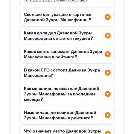
от 02.08.2026 учтено 1 886 дел.
Сколько дел указано в карточке
Даяновой Зухры Мансафовны?
Какая доля дел Даяновой Зухры
Мансафовны остаётся текущей?
Какое место занимает Даянова Зухра
Мансафовна в рейтинге?
В какой СРО состоит Даянова Зухра
Мансафовна?
Как менялись показатели Даяновой
Зухры Мансафовны за последние
месяцы?
Изменилась ли позиция Даяновой
Зухры Мансафовны в рейтинге?
Что означает место Даяновой Зухры