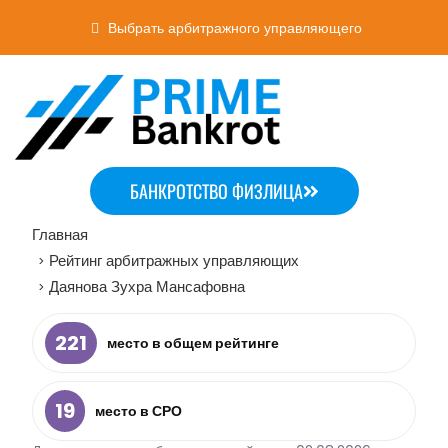
Выбрать арбитражного управляющего
БАНКРОТСТВО ФИЗЛИЦА
Главная
Рейтинг арбитражных управляющих
>
Даянова Зухра Мансафовна
>
221
место в общем рейтинге
19
место в СРО