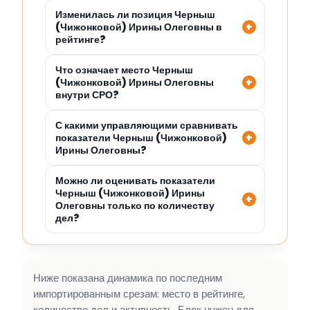
Изменилась ли позиция Черныш
(Чижонковой) Ирины Олеговны в
рейтинге?
Что означает место Черныш
(Чижонковой) Ирины Олеговны
внутри СРО?
С какими управляющими сравнивать
показатели Черныш (Чижонковой)
Ирины Олеговны?
Можно ли оценивать показатели
Черныш (Чижонковой) Ирины
Олеговны только по количеству
дел?
Ниже показана динамика по последним
импортированным срезам: место в рейтинге,
количество дел и активность. Блок нужен для