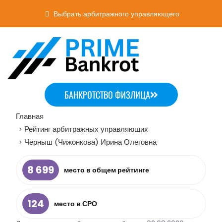
Выбрать арбитражного управляющего
БАНКРОТСТВО ФИЗЛИЦА
Главная
Рейтинг арбитражных управляющих
>
Черныш (Чижонкова) Ирина Олеговна
>
8 699
место в общем рейтинге
124
место в СРО