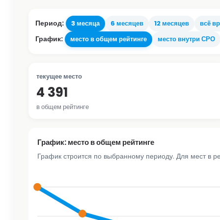
Период:
3 месяца
6 месяцев
12 месяцев
всё в
График:
место в общем рейтинге
место внутри СРО
текущее место
4 391
в общем рейтинге
График: место в общем рейтинге
График строится по выбранному периоду. Для мест в р