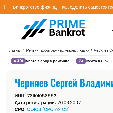
Банкротство физлиц - как сделать самостояте
Г
Главная
Рейтинг арбитражных управляющих
Черняев С
>
>
4 391
74
место в общем рейтинге
место в СРО
Черняев Сергей Владим
ИНН:
781101058552
Дата регистрации:
26.03.2007
СРО:
СОЮЗ "СРО АУ СЗ"