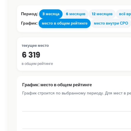
Период:
3 месяца
6 месяцев
12 месяцев
всё в
График:
место в общем рейтинге
место внутри СРО
текущее место
6 319
в общем рейтинге
График: место в общем рейтинге
График строится по выбранному периоду. Для мест в р