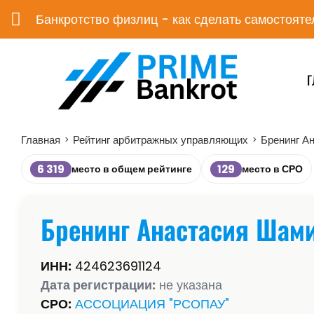
Банкротство физлиц - как сделать самостояте
Г
Главная
Рейтинг арбитражных управляющих
Бренинг А
>
>
6 319
129
место в общем рейтинге
место в СРО
Бренинг Анастасия Шам
ИНН:
424623691124
Дата регистрации:
не указана
СРО:
АССОЦИАЦИЯ "РСОПАУ"