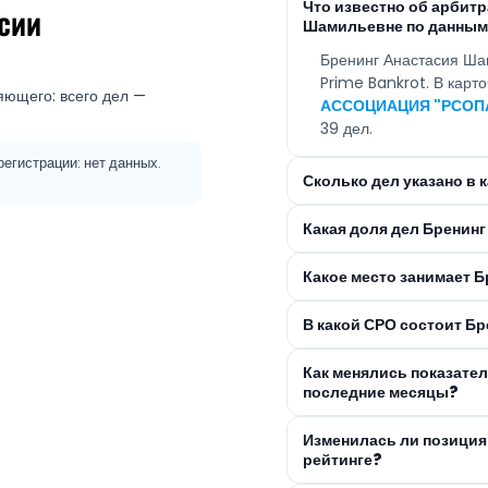
Что известно об арбит
сии
Шамильевне по данным
Бренинг Анастасия Ша
Prime Bankrot. В карт
яющего: всего дел —
АССОЦИАЦИЯ "РСОП
39 дел.
егистрации: нет данных.
Сколько дел указано в
Какая доля дел Бренин
Какое место занимает 
В какой СРО состоит Б
Как менялись показате
последние месяцы?
Изменилась ли позиция
рейтинге?