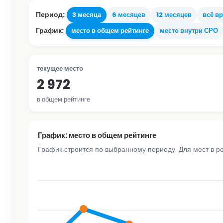
Период:
3 месяца
6 месяцев
12 месяцев
всё в
График:
место в общем рейтинге
место внутри СРО
текущее место
2 972
в общем рейтинге
График: место в общем рейтинге
График строится по выбранному периоду. Для мест в р