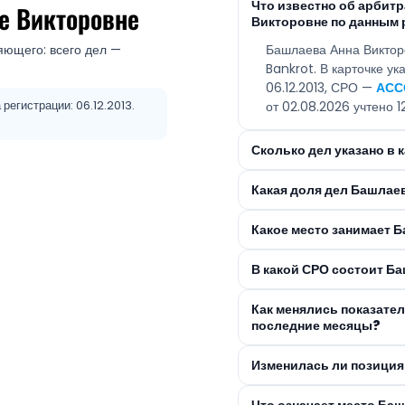
Что известно об арби
е Викторовне
Викторовне по данным 
яющего: всего дел —
Башлаева Анна Виктор
Bankrot. В карточке у
06.12.2013, СРО —
АСС
егистрации: 06.12.2013.
от 02.08.2026 учтено 1
Сколько дел указано в
Какая доля дел Башлае
Какое место занимает 
В какой СРО состоит Б
Как менялись показате
последние месяцы?
Изменилась ли позиция
Что означает место Ба