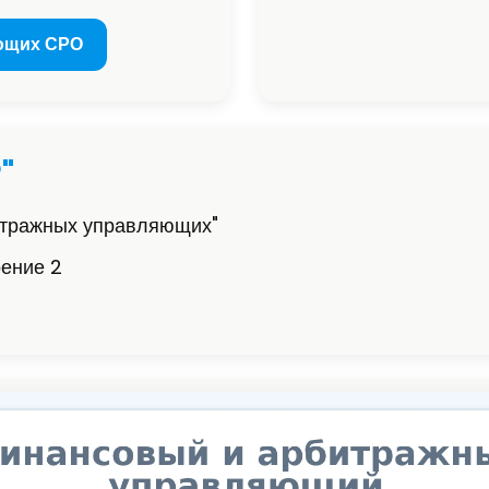
ющих СРО
"
итражных управляющих"
оение 2