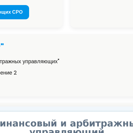
ющих СРО
"
итражных управляющих"
оение 2