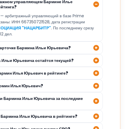
тражном управляющем Бармине Илье
ейтинга?
— арбитражный управляющий в базе Prime
казаны: ИНН 667350721528, дата регистрации
ОЦИАЦИЯ "НАЦАРБИТР"
. По последнему срезу
02 дел.
 карточке Бармина Ильи Юрьевича?
а Ильи Юрьевича остаётся текущей?
Бармин Илья Юрьевич в рейтинге?
армин Илья Юрьевич?
ли Бармина Ильи Юрьевича за последние
 Бармина Ильи Юрьевича в рейтинге?
рмина Ильи Юрьевича внутри СРО?