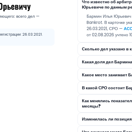
Что известно об арби
Юрьевичу
Юрьевиче по данным р
яющего: всего дел —
Бармин Илья Юрьевич 
Bankrot. В карточке у
26.03.2021, СРО —
АСС
егистрации: 26.03.2021.
от 02.08.2026 учтено 1
Сколько дел указано в
Какая доля дел Бармин
Какое место занимает 
В какой СРО состоит Б
Как менялись показате
месяцы?
Изменилась ли позиция
Что означает место Ба