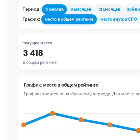
Период:
3 месяца
6 месяцев
12 месяцев
всё в
График:
место в общем рейтинге
место внутри СРО
текущее место
3 418
в общем рейтинге
График: место в общем рейтинге
График строится по выбранному периоду. Для мест в р