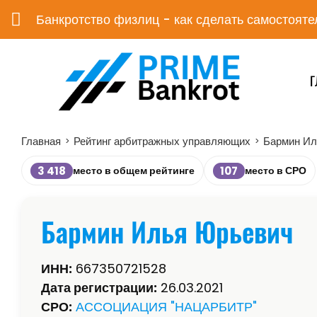
Банкротство физлиц - как сделать самостояте
Г
Главная
Рейтинг арбитражных управляющих
Бармин Ил
>
>
3 418
107
место в общем рейтинге
место в СРО
Бармин Илья Юрьевич
ИНН:
667350721528
Дата регистрации:
26.03.2021
СРО:
АССОЦИАЦИЯ "НАЦАРБИТР"